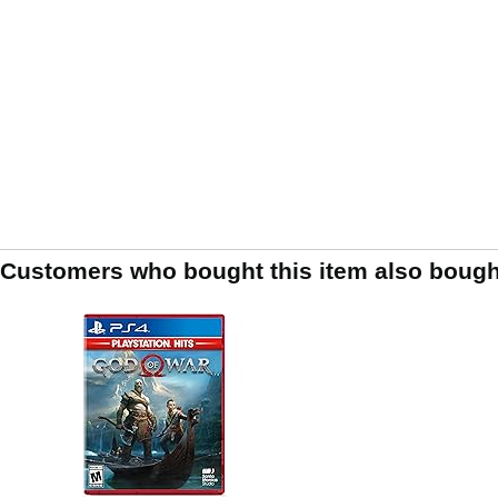
Customers who bought this item also bough