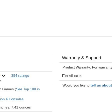
Warranty & Support
Product Warranty: For warranty
Feedback
394 ratings
s
Would you like to
tell us abou
eo Games (
See Top 100 in
tion 4 Consoles
 inches; 7.41 ounces