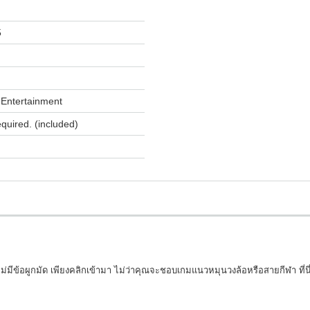
5
Entertainment
equired. (included)
มีข้อผูกมัด เพียงคลิกเข้ามา ไม่ว่าคุณจะชอบเกมแนวหมุนวงล้อหรือสายกีฬา ที่น