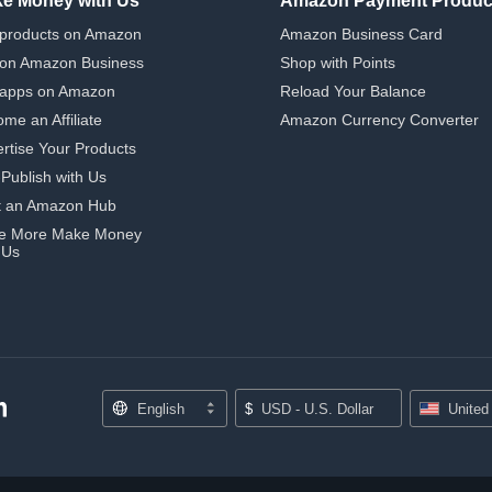
e Money with Us
Amazon Payment Produc
 products on Amazon
Amazon Business Card
 on Amazon Business
Shop with Points
 apps on Amazon
Reload Your Balance
me an Affiliate
Amazon Currency Converter
rtise Your Products
-Publish with Us
t an Amazon Hub
e More Make Money
 Us
English
$
USD - U.S. Dollar
United