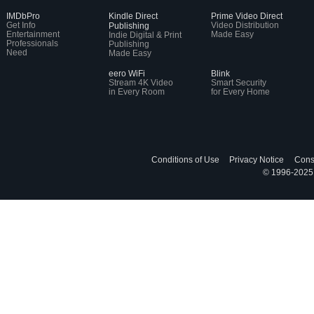
IMDbPro
Kindle Direct
Prime Video Direct
Get Info
Video Distribution
Publishing
Entertainment
Made Easy
Indie Digital & Print
Professionals
Publishing
Need
Made Easy
eero WiFi
Blink
Stream 4K Video
Smart Security
in Every Room
for Every Home
Conditions of Use
Privacy Notice
Cons
© 1996-2025, 