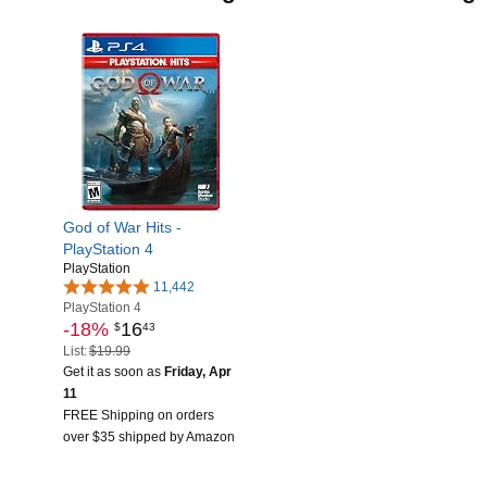
God of War Hits -
PlayStation 4
PlayStation
11,442
PlayStation 4
-18%
16
$
43
List:
$19.99
Get it as soon as
Friday, Apr
11
FREE Shipping on orders
over $35 shipped by Amazon