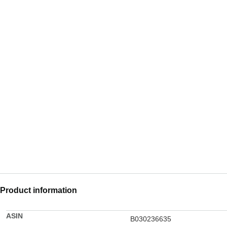
Product information
ASIN
B030236635