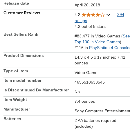
Release date
April 20, 2018
Customer Reviews
4.2
394
ratings
4.2 out of 5 stars
Best Sellers Rank
#83,477 in Video Games (
See
Top 100 in Video Games
)
#116 in
PlayStation 4 Console
Product Dimensions
14.3 x 4.5 x 17 inches; 7.41
ounces
Type of item
Video Game
Item model number
4655518633545
Is Discontinued By Manufacturer
No
Item Weight
7.4 ounces
Manufacturer
Sony Computer Entertainmen
Batteries
2 AA batteries required.
(included)