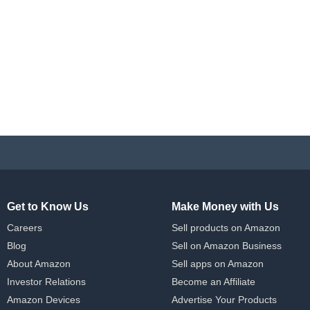
Get to Know Us
Make Money with Us
Careers
Sell products on Amazon
Blog
Sell on Amazon Business
About Amazon
Sell apps on Amazon
Investor Relations
Become an Affiliate
Amazon Devices
Advertise Your Products