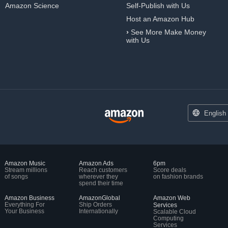
Amazon Science
Self-Publish with Us
Host an Amazon Hub
›
See More Make Money
with Us
English
Amazon Music
Amazon Ads
6pm
Stream millions
Reach customers
Score deals
of songs
wherever they
on fashion brands
spend their time
Amazon Business
AmazonGlobal
Amazon Web
Everything For
Ship Orders
Services
Your Business
Internationally
Scalable Cloud
Computing
Services