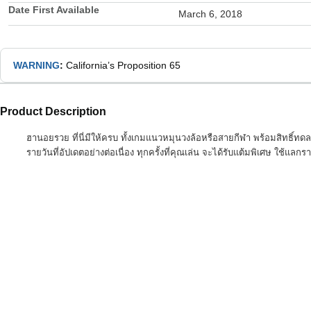
Date First Available
March 6, 2018
WARNING
:
California’s Proposition 65
Product Description
ฮานอยรวย ที่นี่มีให้ครบ ทั้งเกมแนวหมุนวงล้อหรือสายกีฬา พร้อมสิทธิ์ทด
รายวันที่อัปเดตอย่างต่อเนื่อง ทุกครั้งที่คุณเล่น จะได้รับแต้มพิเศษ ใช้แลกรา