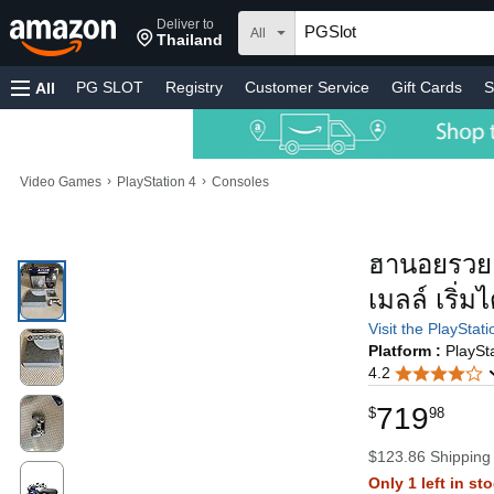
Deliver to
All
Thailand
PG SLOT
Registry
Customer Service
Gift Cards
S
All
›
›
Video Games
PlayStation 4
Consoles
ฮานอยรวย ล
เมลล์ เริ่มไ
Visit the PlayStat
Platform :
PlaySt
4.2
719
$
98
$123.86 Shipping
Only 1 left in st