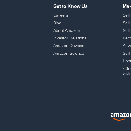
Get to Know Us
Mak
Careers
Sell
Blog
Sell
About Amazon
Sell
Investor Relations
Beco
Amazon Devices
Adve
Amazon Science
Self
Hos
›
Se
with