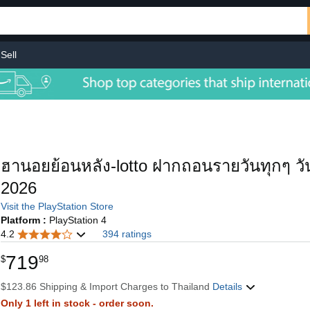
Sell
ฮานอยย้อนหลัง-lotto ฝากถอนรายวันทุกๆ วั
2026
Visit the PlayStation Store
Platform :
PlayStation 4
4.2
394 ratings
719
$
98
$123.86 Shipping & Import Charges to Thailand
Details
Only 1 left in stock - order soon.