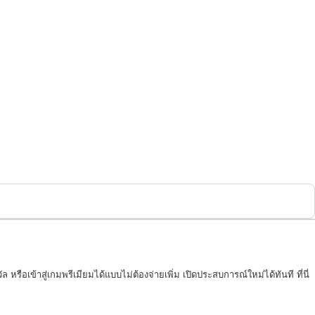
 หรือเข้าสู่เกมพรีเมียมได้แบบไม่ต้องจ่ายเพิ่ม เปิดประสบการณ์ใหม่ได้ทันที ที่นี่