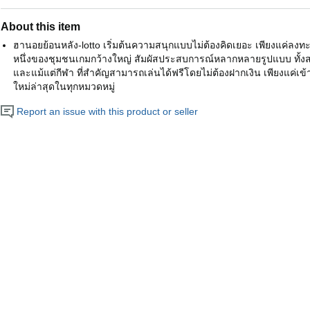
About this item
ฮานอยย้อนหลัง-lotto เริ่มต้นความสนุกแบบไม่ต้องคิดเยอะ เพียงแค่ลง
หนึ่งของชุมชนเกมกว้างใหญ่ สัมผัสประสบการณ์หลากหลายรูปแบบ ทั้งส
และแม้แต่กีฬา ที่สำคัญสามารถเล่นได้ฟรีโดยไม่ต้องฝากเงิน เพียงแค่เ
ใหม่ล่าสุดในทุกหมวดหมู่
Report an issue with this product or seller