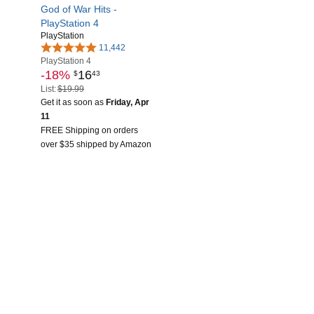
God of War Hits -
PlayStation 4
PlayStation
11,442
PlayStation 4
-18%
16
$
43
List:
$19.99
Get it as soon as
Friday, Apr
11
FREE Shipping on orders
over $35 shipped by Amazon