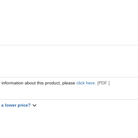
 information about this product, please
click here.
[PDF ]
t a lower price?