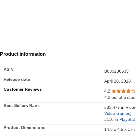
Product information
ASIN
B030236635
Release date
April 20, 2018
Customer Reviews
4.2
4.2 out of 5 star
Best Sellers Rank
#83,477 in Vid
Video Games
)
#116 in
PlaySta
Product Dimensions
14.3 x 4.5 x 17