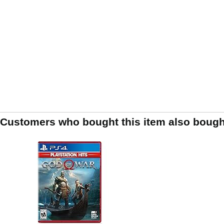
Customers who bought this item also bough