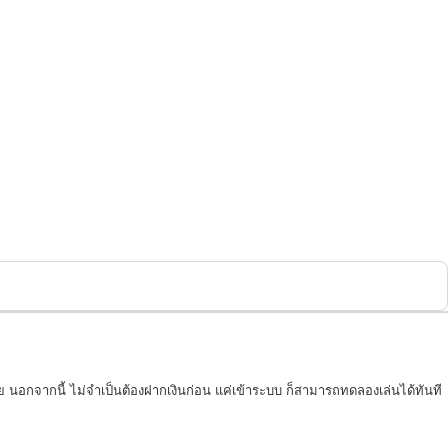
ย นอกจากนี้ ไม่จำเป็นต้องฝากเงินก่อน แค่เข้าระบบ ก็สามารถทดลองเล่นได้ทันที