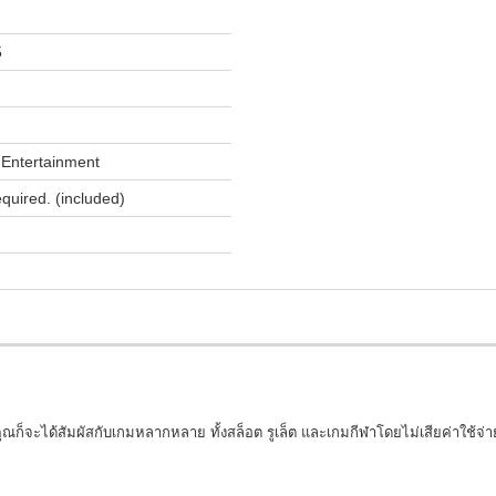
5
Entertainment
equired. (included)
ณก็จะได้สัมผัสกับเกมหลากหลาย ทั้งสล็อต รูเล็ต และเกมกีฬาโดยไม่เสียค่าใช้จ่า