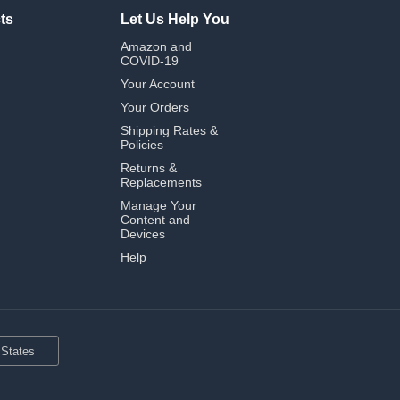
ts
Let Us Help You
Amazon and
COVID-19
Your Account
Your Orders
Shipping Rates &
Policies
Returns &
Replacements
Manage Your
Content and
Devices
Help
 States