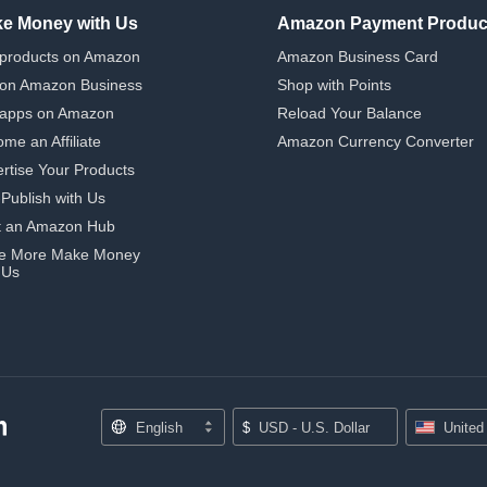
e Money with Us
Amazon Payment Produc
 products on Amazon
Amazon Business Card
 on Amazon Business
Shop with Points
 apps on Amazon
Reload Your Balance
me an Affiliate
Amazon Currency Converter
rtise Your Products
-Publish with Us
t an Amazon Hub
e More Make Money
 Us
English
$
USD - U.S. Dollar
United