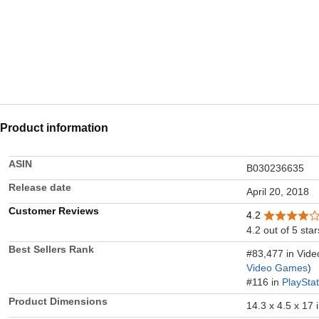
Product information
ASIN
B030236635
Release date
April 20, 2018
Customer Reviews
4.2
4.2 out of 5 star
Best Sellers Rank
#83,477 in Vid
Video Games
)
#116 in
PlaySta
Product Dimensions
14.3 x 4.5 x 17