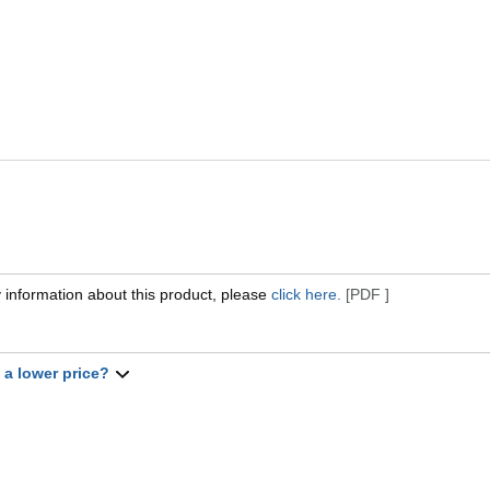
 information about this product, please
click here.
[PDF ]
t a lower price?