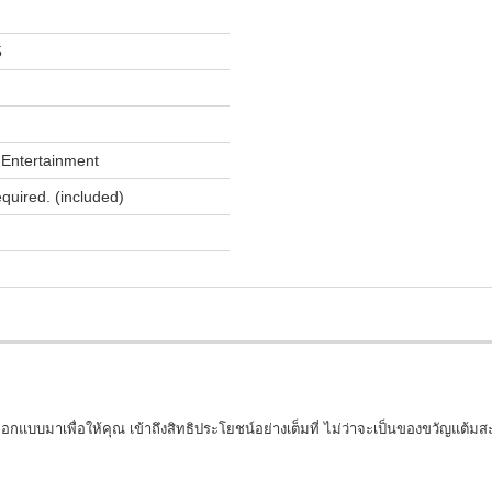
5
Entertainment
equired. (included)
อกแบบมาเพื่อให้คุณ เข้าถึงสิทธิประโยชน์อย่างเต็มที่ ไม่ว่าจะเป็นของขวัญแต้ม