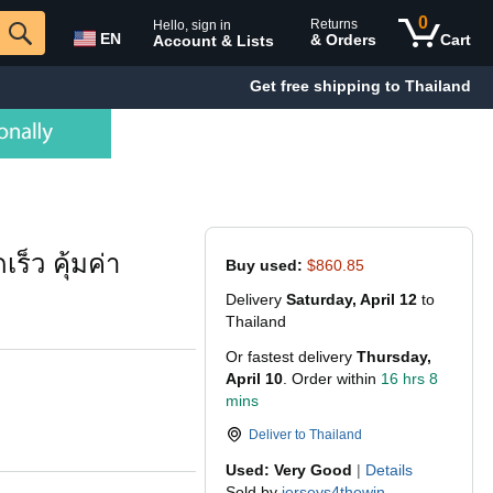
0
Returns
Hello, sign in
EN
& Orders
Cart
Account & Lists
Get free shipping to Thailand
ร็ว คุ้มค่า
Buy used:
$860.85
Delivery
Saturday, April 12
to
Thailand
Or fastest delivery
Thursday,
April 10
. Order within
16 hrs 8
mins
Deliver to
Thailand
Used: Very Good
|
Details
Sold by
jerseys4thewin