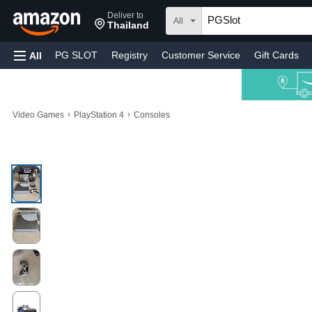
Deliver to
All
Thailand
PG SLOT
Registry
Customer Service
Gift Cards
All
›
›
Video Games
PlayStation 4
Consoles