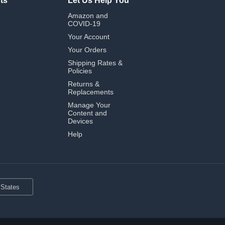
ts
Let Us Help You
Amazon and
COVID-19
Your Account
Your Orders
Shipping Rates &
Policies
Returns &
Replacements
Manage Your
Content and
Devices
Help
 States