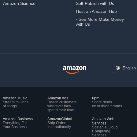
Amazon Science
Self-Publish with Us
Host an Amazon Hub
›
See More Make Money
with Us
English
Amazon Music
Amazon Ads
6pm
Stream millions
Reach customers
Score deals
of songs
wherever they
on fashion brands
spend their time
Amazon Business
AmazonGlobal
Amazon Web
Everything For
Ship Orders
Services
Your Business
Internationally
Scalable Cloud
Computing
Services