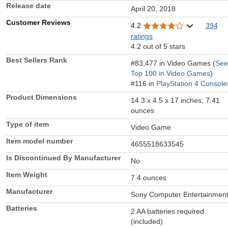
Release date
April 20, 2018
Customer Reviews
4.2
394
ratings
4.2 out of 5 stars
Best Sellers Rank
#83,477 in Video Games (
See
Top 100 in Video Games
)
#116 in
PlayStation 4 Console
Product Dimensions
14.3 x 4.5 x 17 inches; 7.41
ounces
Type of item
Video Game
Item model number
4655518633545
Is Discontinued By Manufacturer
No
Item Weight
7.4 ounces
Manufacturer
Sony Computer Entertainmen
Batteries
2 AA batteries required.
(included)