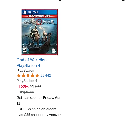
God of War Hits -
PlayStation 4
PlayStation
11,442
PlayStation 4
-18%
16
$
43
List:
$19.99
Get it as soon as
Friday, Apr
11
FREE Shipping on orders
over $35 shipped by Amazon