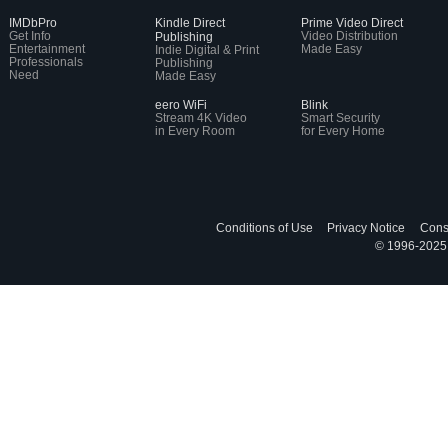
IMDbPro
Kindle Direct
Prime Video Direct
Get Info
Video Distribution
Publishing
Entertainment
Made Easy
Indie Digital & Print
Professionals
Publishing
Need
Made Easy
eero WiFi
Blink
Stream 4K Video
Smart Security
in Every Room
for Every Home
Conditions of Use
Privacy Notice
Cons
© 1996-2025, 