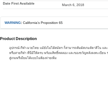
Date First Available
March 6, 2018
WARNING
:
California’s Proposition 65
Product Description
อุปกรณ์-กีฬา-มวยไทย แม้ยังไม่ได้สมัคร ก็สามารถสัมผัสเกมส์คาสิโน และก
หรือสายกีฬา ที่นี่มีให้ครบ พร้อมสิทธิ์ทดลอง และของขวัญหลังลงทะเบียน ระบบ
สู่เกมพรีเมียมได้แบบไม่ต้องจ่ายเพิ่ม