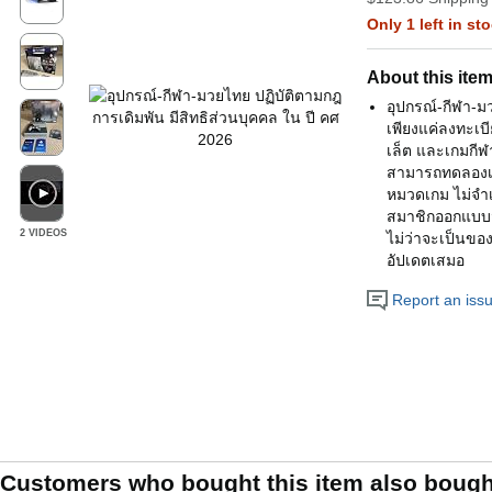
Only 1 left in st
About this ite
อุปกรณ์-กีฬา-ม
เพียงแค่ลงทะเบ
เล็ต และเกมกีฬา
สามารถทดลองเล่
หมวดเกม ไม่จำเ
สมาชิกออกแบบมาเ
2 VIDEOS
ไม่ว่าจะเป็นขอ
อัปเดตเสมอ
Report an issue
Customers who bought this item also bough