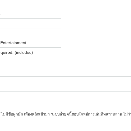
5
Entertainment
equired. (included)
ไม่มีข้อผูกมัด เพียงคลิกเข้ามา ระบบล้ำยุคนี้ตอบโจทย์การเล่นที่หลากหลาย ไม่