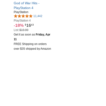
God of War Hits -
PlayStation 4
PlayStation
11,442
PlayStation 4
-18%
16
$
43
List:
$19.99
Get it as soon as
Friday, Apr
11
FREE Shipping on orders
over $35 shipped by Amazon