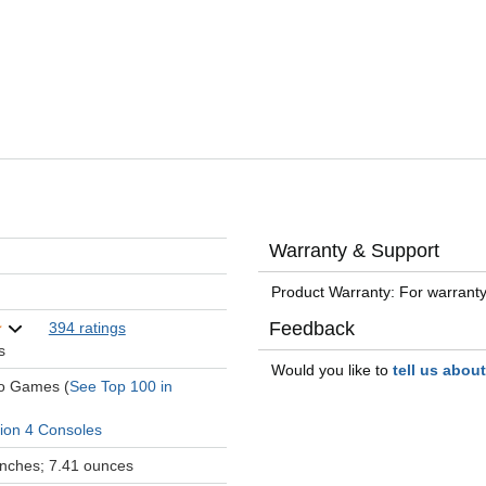
Warranty & Support
Product Warranty: For warranty
Feedback
394 ratings
s
Would you like to
tell us abou
eo Games (
See Top 100 in
tion 4 Consoles
 inches; 7.41 ounces