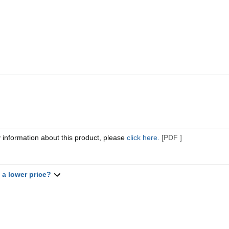
 information about this product, please
click here.
[PDF ]
t a lower price?