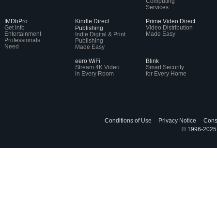
Computing
Services
IMDbPro
Kindle Direct
Prime Video Direct
Get Info
Video Distribution
Publishing
Entertainment
Made Easy
Indie Digital & Print
Professionals
Publishing
Need
Made Easy
eero WiFi
Blink
Stream 4K Video
Smart Security
in Every Room
for Every Home
Conditions of Use
Privacy Notice
Cons
© 1996-2025, 