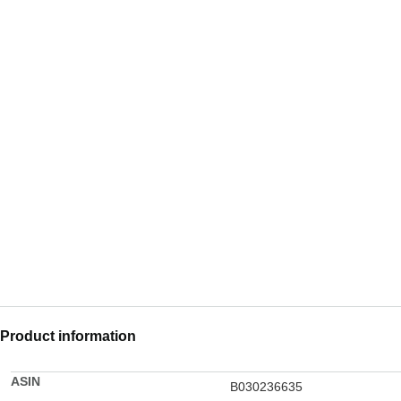
Product information
ASIN
B030236635