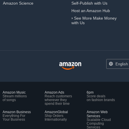
Amazon Science
Self-Publish with Us
Host an Amazon Hub
›
See More Make Money
with Us
English
Amazon Music
Amazon Ads
6pm
Stream millions
Reach customers
Score deals
of songs
wherever they
on fashion brands
spend their time
Amazon Business
AmazonGlobal
Amazon Web
Everything For
Ship Orders
Services
Your Business
Internationally
Scalable Cloud
Computing
Services