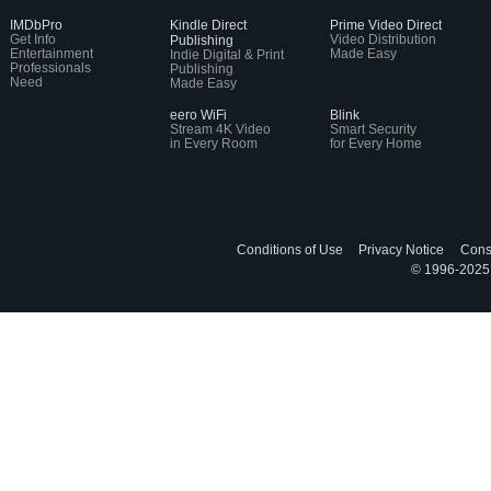
IMDbPro
Kindle Direct
Prime Video Direct
Get Info
Video Distribution
Publishing
Entertainment
Made Easy
Indie Digital & Print
Professionals
Publishing
Need
Made Easy
eero WiFi
Blink
Stream 4K Video
Smart Security
in Every Room
for Every Home
Conditions of Use
Privacy Notice
Cons
© 1996-2025, 