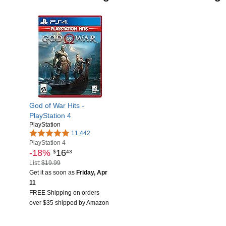
God of War Hits -
PlayStation 4
PlayStation
11,442
PlayStation 4
-18%
16
$
43
List:
$19.99
Get it as soon as
Friday, Apr
11
FREE Shipping on orders
over $35 shipped by Amazon