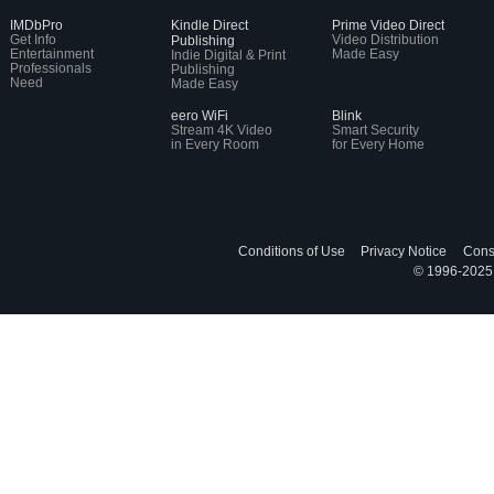
IMDbPro
Kindle Direct
Prime Video Direct
Get Info
Video Distribution
Publishing
Entertainment
Made Easy
Indie Digital & Print
Professionals
Publishing
Need
Made Easy
eero WiFi
Blink
Stream 4K Video
Smart Security
in Every Room
for Every Home
Conditions of Use
Privacy Notice
Cons
© 1996-2025, 