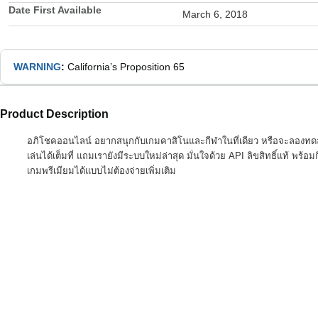
Date First Available
March 6, 2018
WARNING
:
California’s Proposition 65
Product Description
อภิโชคออนไลน์ อยากสนุกกับเกมคาสิโนและกีฬาในที่เดียว หรือจะลองทดลองเ
เล่นได้เต็มที่ แถมเรายังมีระบบใหม่ล่าสุด มั่นใจด้วย API ลิขสิทธิ์แท้ พร้อมก
เกมพรีเมียมได้แบบไม่ต้องจ่ายเพิ่มเติม