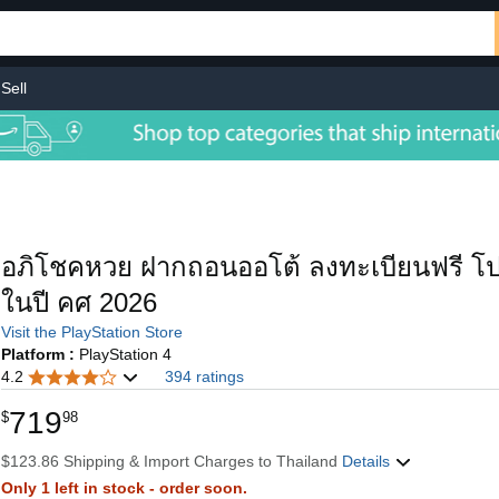
Sell
อภิโชคหวย ฝากถอนออโต้ ลงทะเบียนฟรี โป
ในปี คศ 2026
Visit the PlayStation Store
Platform :
PlayStation 4
4.2
394 ratings
719
$
98
$123.86 Shipping & Import Charges to Thailand
Details
Only 1 left in stock - order soon.