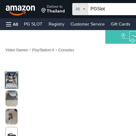
Deliver to
All
Thailand
PG SLOT
Registry
Customer Service
Gift Cards
All
›
›
Video Games
PlayStation 4
Consoles