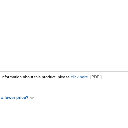
 information about this product, please
click here.
[PDF ]
t a lower price?