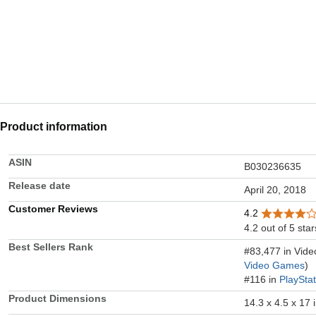
Product information
ASIN
B030236635
Release date
April 20, 2018
Customer Reviews
4.2
4.2 out of 5 star
Best Sellers Rank
#83,477 in Vid
Video Games
)
#116 in
PlaySta
Product Dimensions
14.3 x 4.5 x 17