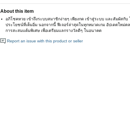
About this item
อภิโชคหวย เข้าถึงระบบสมาชิกง่ายๆ เพียงกด เข้าสู่ระบบ และสัมผัสกับ 
ประโยชน์ที่เต็มอิ่ม นอกจากนี้ ฟีเจอร์ล่าสุดในทุกหมวดเกม อัปเดตให
การสะสมแต้มพิเศษ เพื่อเตรียมแลกรางวัลดีๆ ในอนาคต
Report an issue with this product or seller