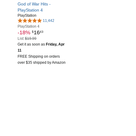
God of War Hits -
PlayStation 4
PlayStation
11,442
PlayStation 4
-18%
16
$
43
List:
$19.99
Get it as soon as
Friday, Apr
11
FREE Shipping on orders
over $35 shipped by Amazon