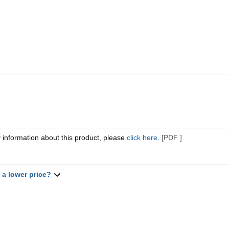
 information about this product, please
click here.
[PDF ]
t a lower price?