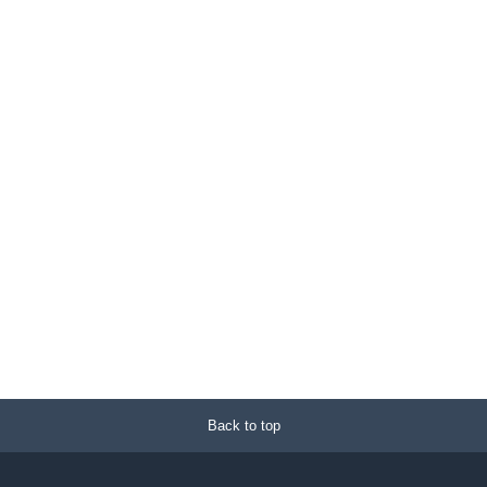
Back to top