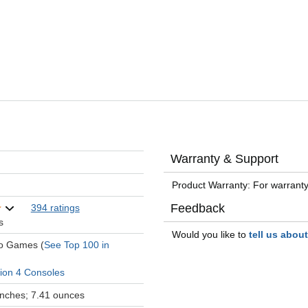
Warranty & Support
Product Warranty: For warranty
Feedback
394 ratings
s
Would you like to
tell us abou
eo Games (
See Top 100 in
tion 4 Consoles
 inches; 7.41 ounces