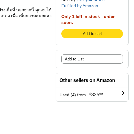
Fulfilled by Amazon
งเต็มที่ นอกจากนี้ คุณจะได้
เสมอ เพื่อ เพิ่มความสนุกและ
Only 1 left in stock - order
soon.
Add to cart
Add to List
Other sellers on Amazon
$
335
99
Used (4) from