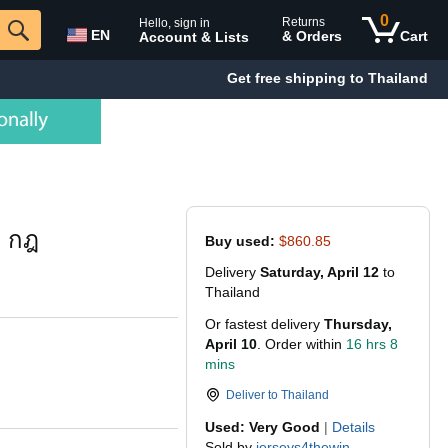
0
Returns
Hello, sign in
EN
& Orders
Cart
Account & Lists
Get free shipping to Thailand
ๆ กฎ
Buy used:
$860.85
Delivery
Saturday, April 12
to
Thailand
Or fastest delivery
Thursday,
April 10
. Order within
16 hrs 8
mins
Deliver to
Thailand
Used: Very Good
|
Details
Sold by
jerseys4thewin