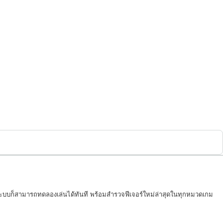
้าระบบก็สามารถทดลองเล่นได้ทันที พร้อมสำรวจฟีเจอร์ใหม่ล่าสุดในทุกหมวดเกม