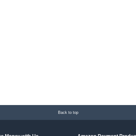
Back to top