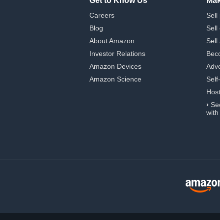
Get to Know Us
Mak
Careers
Sell
Blog
Sell
About Amazon
Sell
Investor Relations
Beco
Amazon Devices
Adve
Amazon Science
Self
Hos
›
Se
with