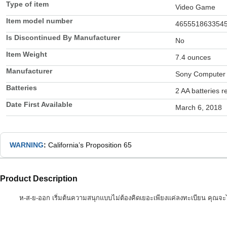
Type of item
Video Game
Item model number
465551863354
Is Discontinued By Manufacturer
No
Item Weight
7.4 ounces
Manufacturer
Sony Computer 
Batteries
2 AA batteries r
Date First Available
March 6, 2018
WARNING
:
California’s Proposition 65
Product Description
ห-ส-ย-ออก เริ่มต้นความสนุกแบบไม่ต้องคิดเยอะเพียงแค่ลงทะเบียน คุณจะไ