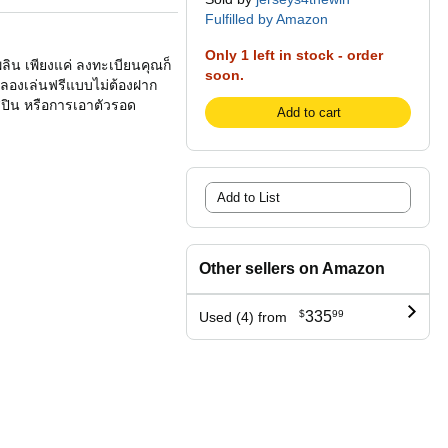
Fulfilled by Amazon
Only 1 left in stock - order
ิน เพียงแค่ ลงทะเบียนคุณก็
soon.
ดลองเล่นฟรีแบบไม่ต้องฝาก
 สปิน หรือการเอาตัวรอด
Add to cart
Add to List
Other sellers on Amazon
$
335
99
Used (4) from