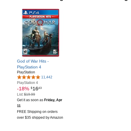
God of War Hits -
PlayStation 4
PlayStation
11,442
PlayStation 4
-18%
16
$
43
List:
$19.99
Get it as soon as
Friday, Apr
11
FREE Shipping on orders
over $35 shipped by Amazon