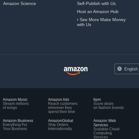
Amazon Science
Self-Publish with Us
Host an Amazon Hub
›
See More Make Money
with Us
English
Amazon Music
Amazon Ads
6pm
Stream millions
Reach customers
Score deals
of songs
wherever they
on fashion brands
spend their time
Amazon Business
AmazonGlobal
Amazon Web
Everything For
Ship Orders
Services
Your Business
Internationally
Scalable Cloud
Computing
Services