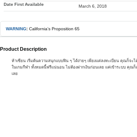
Date First Available
March 6, 2018
WARNING
:
California’s Proposition 65
Product Description
ห้าเซียน เริ่มต้นความสนุกแบบฟิน ๆ ได้ง่ายๆ เพียงแค่ลงทะเบียน คุณก็จะไ
ในเกมกีฬา ทั้งหมดนี้ฟรีแน่นอน ไม่ต้องฝากเงินก่อนเลย แค่เข้าระบบ คุณก็ส
เลย