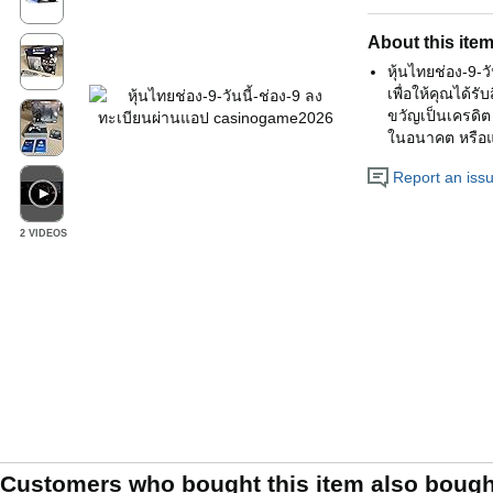
About this ite
หุ้นไทยช่อง-9-ว
เพื่อให้คุณได้รั
ขวัญเป็นเครดิ
ในอนาคต หรือแม้
Report an issue
2 VIDEOS
Customers who bought this item also bough