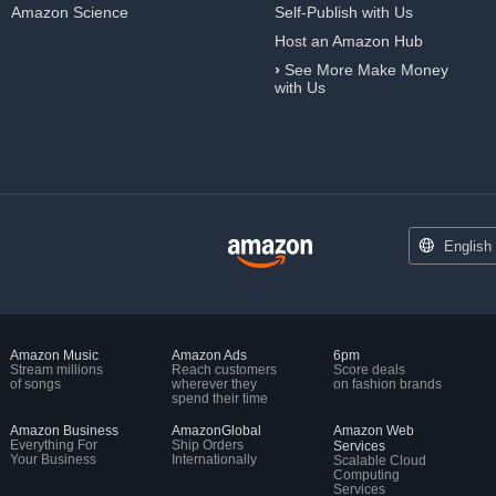
Amazon Science
Self-Publish with Us
Host an Amazon Hub
›
See More Make Money
with Us
English
Amazon Music
Amazon Ads
6pm
Stream millions
Reach customers
Score deals
of songs
wherever they
on fashion brands
spend their time
Amazon Business
AmazonGlobal
Amazon Web
Everything For
Ship Orders
Services
Your Business
Internationally
Scalable Cloud
Computing
Services