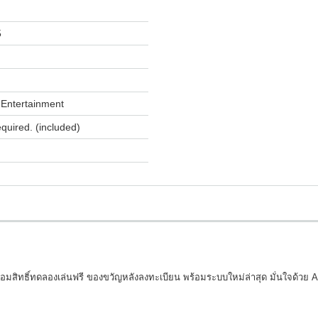
5
Entertainment
equired. (included)
อมสิทธิ์ทดลองเล่นฟรี ของขวัญหลังลงทะเบียน พร้อมระบบใหม่ล่าสุด มั่นใจด้วย API