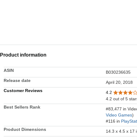
Product information
ASIN
B030236635
Release date
April 20, 2018
Customer Reviews
4.2
4.2 out of 5 star
Best Sellers Rank
#83,477 in Vid
Video Games
)
#116 in
PlaySta
Product Dimensions
14.3 x 4.5 x 17