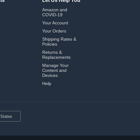
ts
Let Us Help You
Amazon and
COVID-19
Your Account
Your Orders
Shipping Rates &
Policies
Returns &
Replacements
Manage Your
Content and
Devices
Help
 States