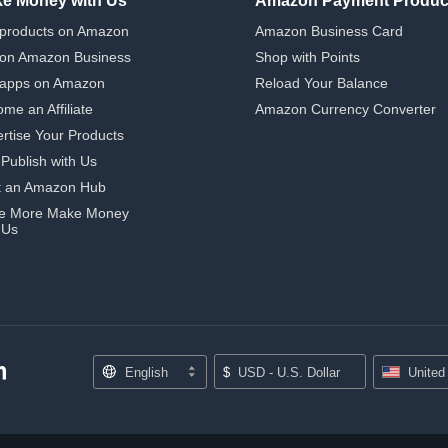
e Money with Us
Amazon Payment Produc
 products on Amazon
Amazon Business Card
 on Amazon Business
Shop with Points
 apps on Amazon
Reload Your Balance
me an Affiliate
Amazon Currency Converter
rtise Your Products
-Publish with Us
t an Amazon Hub
e More Make Money
 Us
English
$
USD - U.S. Dollar
United