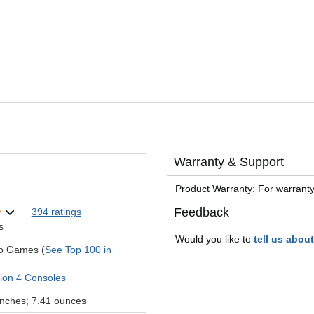
Warranty & Support
Product Warranty: For warranty
Feedback
394 ratings
s
Would you like to
tell us abou
eo Games (
See Top 100 in
tion 4 Consoles
 inches; 7.41 ounces