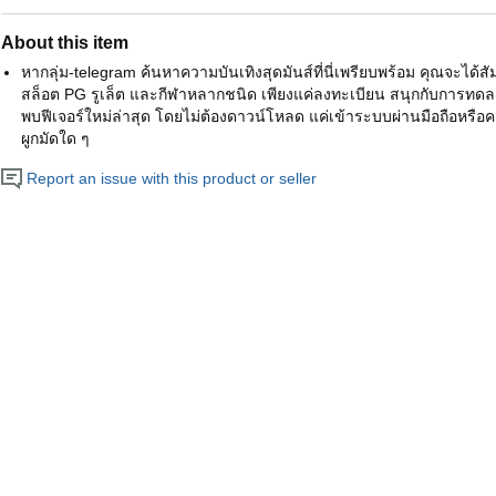
About this item
หากลุ่ม-telegram ค้นหาความบันเทิงสุดมันส์ที่นี่เพรียบพร้อม คุณจะได้ส
สล็อต PG รูเล็ต และกีฬาหลากชนิด เพียงแค่ลงทะเบียน สนุกกับการทด
พบฟีเจอร์ใหม่ล่าสุด โดยไม่ต้องดาวน์โหลด แค่เข้าระบบผ่านมือถือหรือคอมพ
ผูกมัดใด ๆ
Report an issue with this product or seller