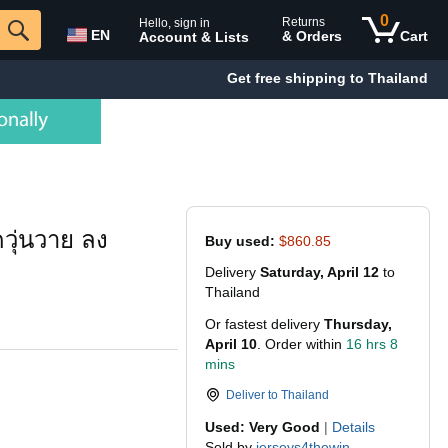
0
Returns
Hello, sign in
EN
& Orders
Cart
Account & Lists
Get free shipping to Thailand
ดวุ่นวาย ลง
Buy used:
$860.85
Delivery
Saturday, April 12
to
Thailand
Or fastest delivery
Thursday,
April 10
. Order within
16 hrs 8
mins
Deliver to
Thailand
Used: Very Good
|
Details
Sold by
jerseys4thewin