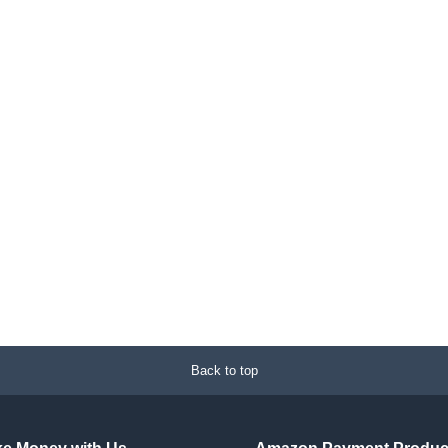
Back to top