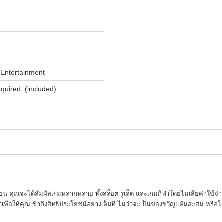
5
Entertainment
equired. (included)
น คุณจะได้สัมผัสเกมหลากหลาย ทั้งสล็อต รูเล็ต และเกมกีฬาโดยไม่เสียค่าใช้จ่า
อให้คุณเข้าถึงสิทธิประโยชน์อย่างเต็มที่ ไม่ว่าจะเป็นของขวัญแต้มสะสม หรือโป