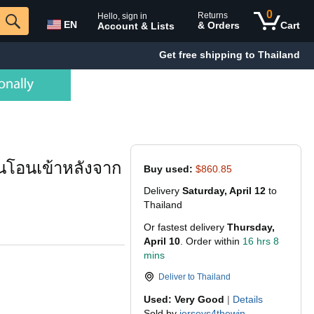
0
Returns
Hello, sign in
EN
& Orders
Cart
Account & Lists
Get free shipping to Thailand
ินโอนเข้าหลังจาก
Buy used:
$860.85
Delivery
Saturday, April 12
to
Thailand
Or fastest delivery
Thursday,
April 10
. Order within
16 hrs 8
mins
Deliver to
Thailand
Used: Very Good
|
Details
Sold by
jerseys4thewin