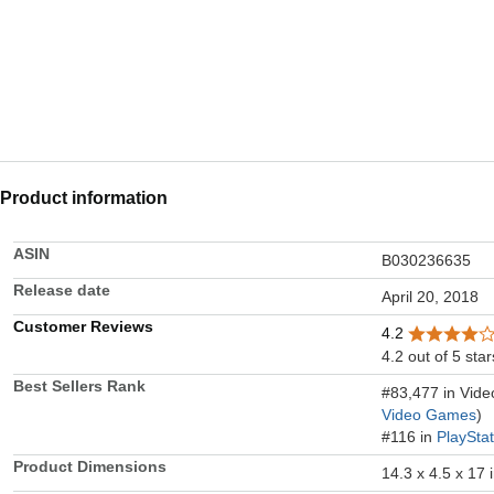
Product information
ASIN
B030236635
Release date
April 20, 2018
Customer Reviews
4.2
4.2 out of 5 star
Best Sellers Rank
#83,477 in Vid
Video Games
)
#116 in
PlaySta
Product Dimensions
14.3 x 4.5 x 17