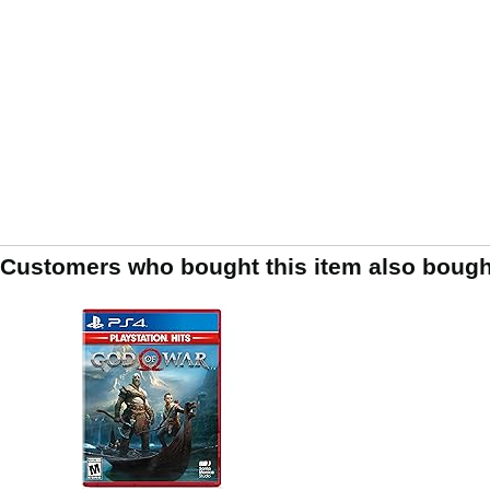
Customers who bought this item also bough