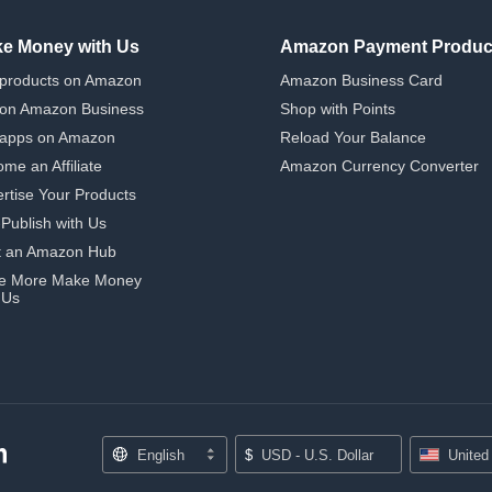
e Money with Us
Amazon Payment Produc
 products on Amazon
Amazon Business Card
 on Amazon Business
Shop with Points
 apps on Amazon
Reload Your Balance
me an Affiliate
Amazon Currency Converter
rtise Your Products
-Publish with Us
t an Amazon Hub
e More Make Money
 Us
English
$
USD - U.S. Dollar
United