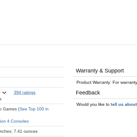
Warranty & Support
Product Warranty: For warranty
Feedback
394 ratings
s
Would you like to
tell us abou
eo Games (
See Top 100 in
tion 4 Consoles
 inches; 7.41 ounces