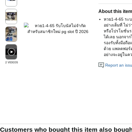
About this ite
หวย1-4-65 ระบ
อย่างเต็มที่ ไ
หรือโปรโมชั่นรา
ได้เลย นอกจากไ
รองรับทั้งมือถื
ด้วย แพลตฟอร์มข
อย่างจะอยู่ในค
2 VIDEOS
Report an issue
Customers who bought this item also bough