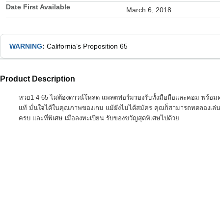
Date First Available
March 6, 2018
WARNING
:
California’s Proposition 65
Product Description
หวย1-4-65 ไม่ต้องดาวน์โหลด แพลตฟอร์มรองรับทั้งมือถือและคอม พร้อมค
แท้ มั่นใจได้ในคุณภาพของเกม แม้ยังไม่ได้สมัคร คุณก็สามารถทดลองเล่นฟร
ครบ และที่พิเศษ เมื่อลงทะเบียน รับของขวัญสุดพิเศษไปด้วย