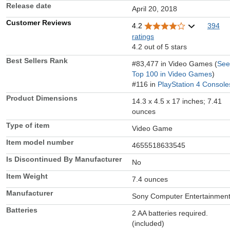
Release date
April 20, 2018
Customer Reviews
4.2
394
ratings
4.2 out of 5 stars
Best Sellers Rank
#83,477 in Video Games (
See
Top 100 in Video Games
)
#116 in
PlayStation 4 Console
Product Dimensions
14.3 x 4.5 x 17 inches; 7.41
ounces
Type of item
Video Game
Item model number
4655518633545
Is Discontinued By Manufacturer
No
Item Weight
7.4 ounces
Manufacturer
Sony Computer Entertainmen
Batteries
2 AA batteries required.
(included)