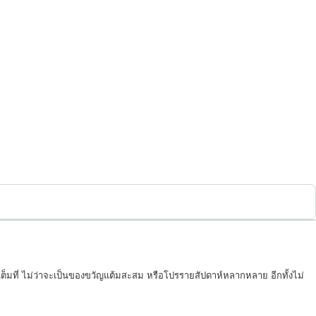
ต็มที่ ไม่ว่าจะเป็นของขวัญแต้มสะสม หรือโปรรายสัปดาห์หลากหลาย อีกทั้งไม่