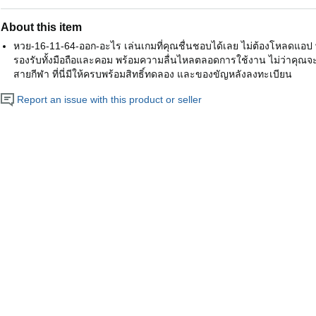
About this item
หวย-16-11-64-ออก-อะไร เล่นเกมที่คุณชื่นชอบได้เลย ไม่ต้องโหลดแอป 
รองรับทั้งมือถือและคอม พร้อมความลื่นไหลตลอดการใช้งาน ไม่ว่าคุณ
สายกีฬา ที่นี่มีให้ครบพร้อมสิทธิ์ทดลอง และของขัญหลังลงทะเบียน
Report an issue with this product or seller