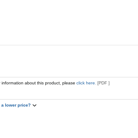
 information about this product, please
click here.
[PDF ]
t a lower price?