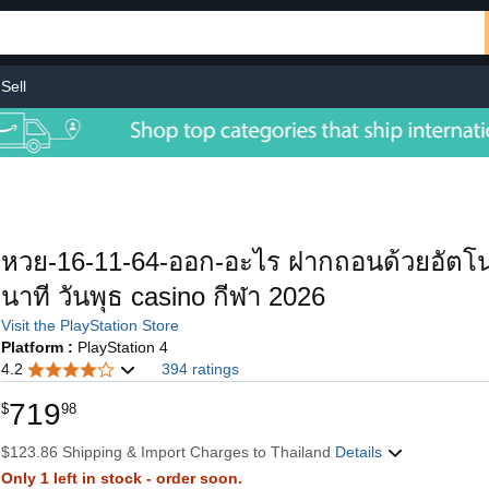
Sell
หวย-16-11-64-ออก-อะไร ฝากถอนด้วยอัตโนม
นาที วันพุธ casino กีฬา 2026
Visit the PlayStation Store
Platform :
PlayStation 4
4.2
394 ratings
719
$
98
$123.86 Shipping & Import Charges to Thailand
Details
Only 1 left in stock - order soon.