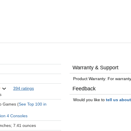
Warranty & Support
Product Warranty: For warranty
Feedback
394 ratings
s
Would you like to
tell us abou
eo Games (
See Top 100 in
tion 4 Consoles
 inches; 7.41 ounces