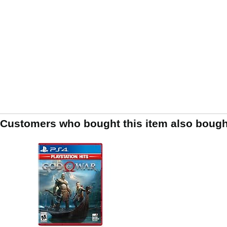
Customers who bought this item also bough