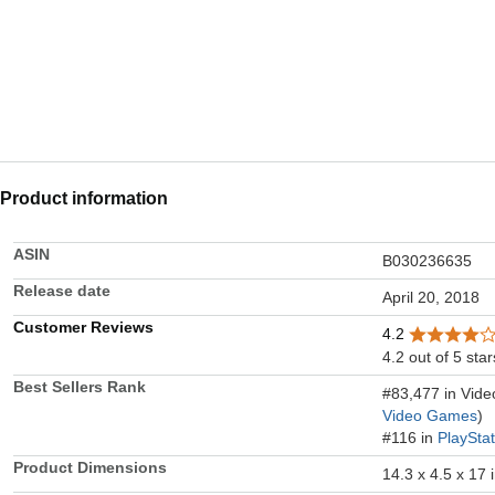
Product information
ASIN
B030236635
Release date
April 20, 2018
Customer Reviews
4.2
4.2 out of 5 star
Best Sellers Rank
#83,477 in Vid
Video Games
)
#116 in
PlaySta
Product Dimensions
14.3 x 4.5 x 17