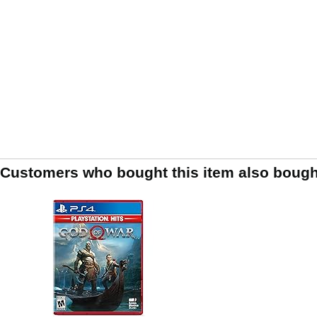
Customers who bought this item also bough