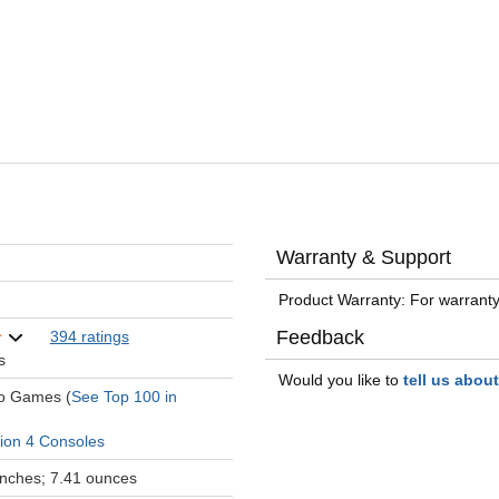
Warranty & Support
Product Warranty: For warranty
Feedback
394 ratings
s
Would you like to
tell us abou
eo Games (
See Top 100 in
tion 4 Consoles
 inches; 7.41 ounces