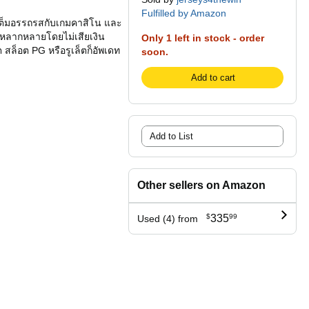
Fulfilled by Amazon
ต็มอรรถรสกับเกมคาสิโน และ
มหลากหลายโดยไม่เสียเงิน
Only 1 left in stock - order
 สล็อต PG หรือรูเล็ตก็อัพเดท
soon.
Add to cart
Add to List
Other sellers on Amazon
$
335
99
Used (4) from