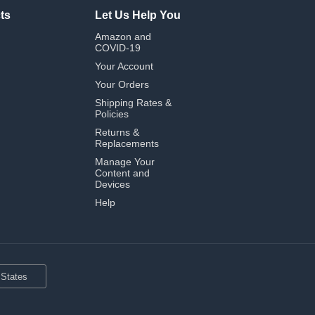
ts
Let Us Help You
Amazon and
COVID-19
Your Account
Your Orders
Shipping Rates &
Policies
Returns &
Replacements
Manage Your
Content and
Devices
Help
 States