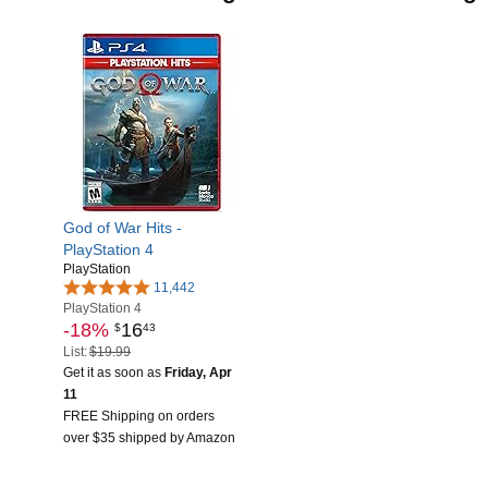
God of War Hits -
PlayStation 4
PlayStation
11,442
PlayStation 4
-18%
16
$
43
List:
$19.99
Get it as soon as
Friday, Apr
11
FREE Shipping on orders
over $35 shipped by Amazon