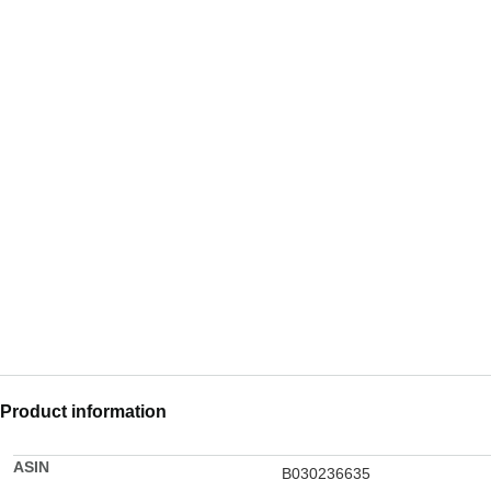
Product information
ASIN
B030236635