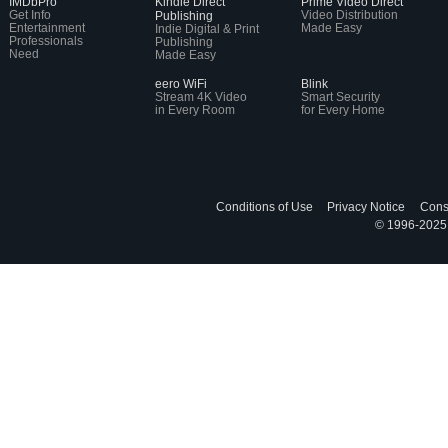
IMDbPro
Kindle Direct
Prime Video Direct
Get Info
Video Distribution
Publishing
Entertainment
Made Easy
Indie Digital & Print
Professionals
Publishing
Need
Made Easy
eero WiFi
Blink
Stream 4K Video
Smart Security
in Every Room
for Every Home
Conditions of Use
Privacy Notice
Cons
© 1996-2025, 