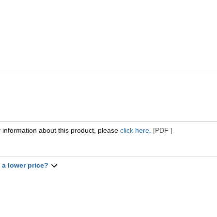
 information about this product, please
click here.
[PDF ]
t a lower price?