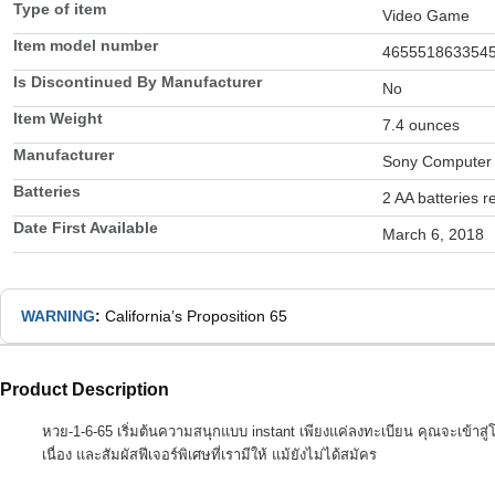
Type of item
Video Game
Item model number
465551863354
Is Discontinued By Manufacturer
No
Item Weight
7.4 ounces
Manufacturer
Sony Computer 
Batteries
2 AA batteries r
Date First Available
March 6, 2018
WARNING
:
California’s Proposition 65
Product Description
หวย-1-6-65 เริ่มต้นความสนุกแบบ instant เพียงแค่ลงทะเบียน คุณจะเข้าสู
เนื่อง และสัมผัสฟีเจอร์พิเศษที่เรามีให้ แม้ยังไม่ได้สมัคร