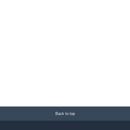
Back to top