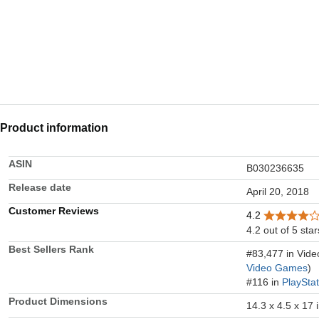
Product information
ASIN
B030236635
Release date
April 20, 2018
Customer Reviews
4.2
4.2 out of 5 star
Best Sellers Rank
#83,477 in Vid
Video Games
)
#116 in
PlaySta
Product Dimensions
14.3 x 4.5 x 17