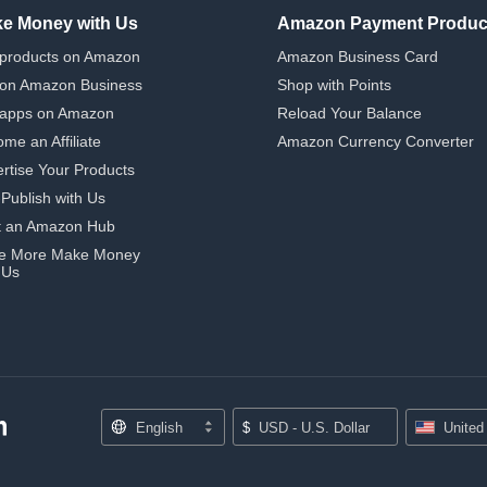
e Money with Us
Amazon Payment Produc
 products on Amazon
Amazon Business Card
 on Amazon Business
Shop with Points
 apps on Amazon
Reload Your Balance
me an Affiliate
Amazon Currency Converter
rtise Your Products
-Publish with Us
t an Amazon Hub
e More Make Money
 Us
English
$
USD - U.S. Dollar
United