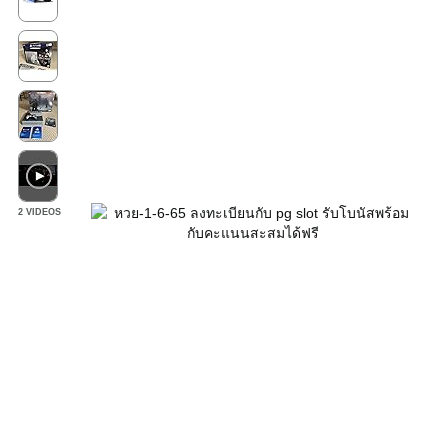
2 VIDEOS