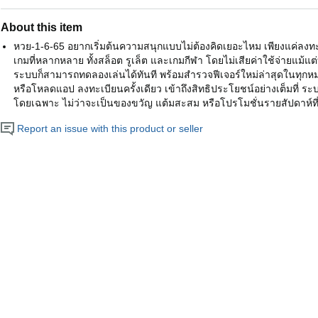
About this item
หวย-1-6-65 อยากเริ่มต้นความสนุกแบบไม่ต้องคิดเยอะไหม เพียงแค่ลงทะ
เกมที่หลากหลาย ทั้งสล็อต รูเล็ต และเกมกีฬา โดยไม่เสียค่าใช้จ่ายแม้แต
ระบบก็สามารถทดลองเล่นได้ทันที พร้อมสำรวจฟีเจอร์ใหม่ล่าสุดในทุกหม
หรือโหลดแอป ลงทะเบียนครั้งเดียว เข้าถึงสิทธิประโยชน์อย่างเต็มที่ 
โดยเฉพาะ ไม่ว่าจะเป็นของขวัญ แต้มสะสม หรือโปรโมชั่นรายสัปดาห์ที
Report an issue with this product or seller