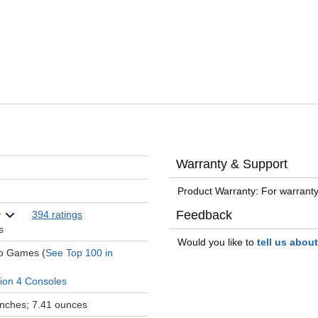
Warranty & Support
Product Warranty: For warranty
Feedback
394 ratings
s
Would you like to
tell us abou
eo Games (
See Top 100 in
tion 4 Consoles
 inches; 7.41 ounces