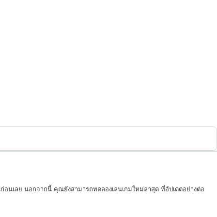
นก่อนเลย นอกจากนี้ คุณยังสามารถทดลองเล่นเกมใหม่ล่าสุด ที่อัปเดตอย่างต่อ