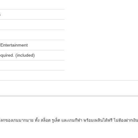
5
Entertainment
equired. (included)
่โลกของเกมมากมาย ทั้ง สล็อต รูเล็ต และเกมกีฬา พร้อมเพลินได้ฟรี ไม่ต้องฝากเงิ