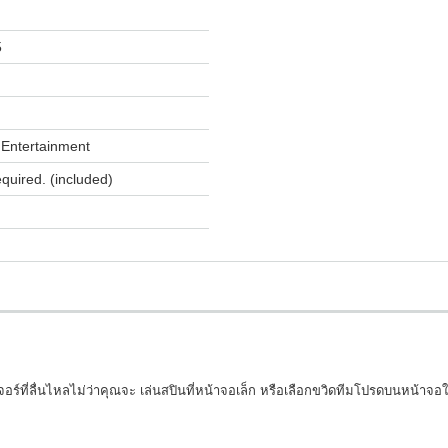
5
Entertainment
equired. (included)
์ที่ลื่นไหลไม่ว่าคุณจะ เล่นสปินที่หน้าจอเล็ก หรือเลือกขวิดทีมโปรดบนหน้าจอใหญ่