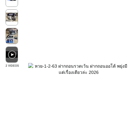
2 VIDEOS