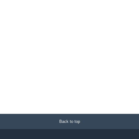
Back to top