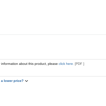
 information about this product, please
click here.
[PDF ]
t a lower price?