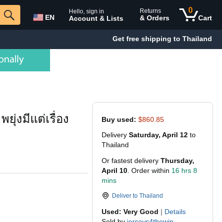
0
Returns
Hello, sign in
EN
& Orders
Cart
Account & Lists
Get free shipping to Thailand
่งมีแต่เรื่อง
Buy used:
$860.85
Delivery
Saturday, April 12
to
Thailand
Or fastest delivery
Thursday,
April 10
. Order within
16 hrs 8
mins
Deliver to
Thailand
Used: Very Good
|
Details
Sold by
jerseys4thewin