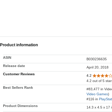
Product information
ASIN
B030236635
Release date
April 20, 2018
Customer Reviews
4.2
4.2 out of 5 star
Best Sellers Rank
#83,477 in Vid
Video Games
)
#116 in
PlaySta
Product Dimensions
14.3 x 4.5 x 17