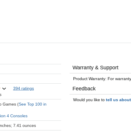
Warranty & Support
Product Warranty: For warranty
Feedback
394 ratings
s
Would you like to
tell us abou
eo Games (
See Top 100 in
tion 4 Consoles
 inches; 7.41 ounces