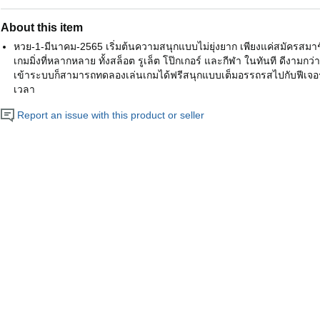
About this item
หวย-1-มีนาคม-2565 เริ่มต้นความสนุกแบบไม่ยุ่งยาก เพียงแค่สมัครสมาชิ
เกมมิ่งที่หลากหลาย ทั้งสล็อต รูเล็ต โป๊กเกอร์ และกีฬา ในทันที ดีงามกว่า
เข้าระบบก็สามารถทดลองเล่นเกมได้ฟรีสนุกแบบเต็มอรรถรสไปกับฟีเจอร์
เวลา
Report an issue with this product or seller