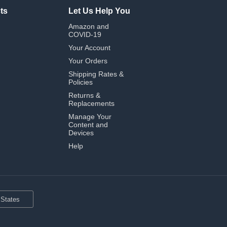
ts
Let Us Help You
Amazon and
COVID-19
Your Account
Your Orders
Shipping Rates &
Policies
Returns &
Replacements
Manage Your
Content and
Devices
Help
 States