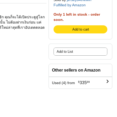
Fulfilled by Amazon
Only 1 left in stock - order
ก คุณก็จะได้เปิดประตูสู่โลก
soon.
นั้น ไม่ต้องฝากเงินก่อน แค่
ใหม่ล่าสุดที่เราอัปเดตตลอด
Add to cart
Add to List
Other sellers on Amazon
$
335
99
Used (4) from