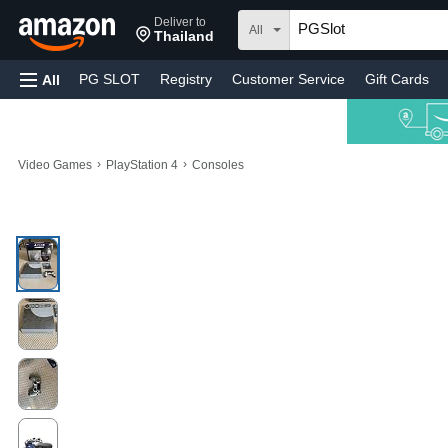
Deliver to
All
Thailand
PG SLOT
Registry
Customer Service
Gift Cards
All
›
›
Video Games
PlayStation 4
Consoles