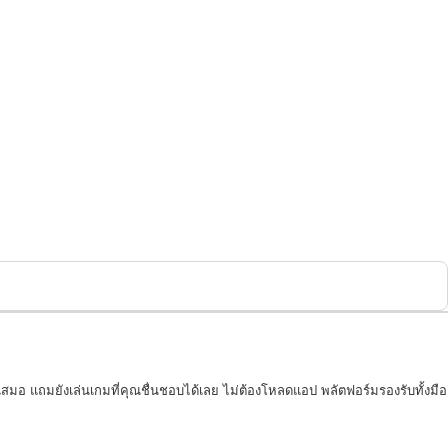
สมอ แถมยังเล่นเกมที่คุณชื่นชอบได้เลย ไม่ต้องโหลดแอป พลัตฟอร์มรองรับทั้งมือ