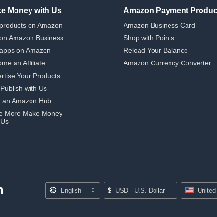
e Money with Us
Amazon Payment Produc
 products on Amazon
Amazon Business Card
 on Amazon Business
Shop with Points
 apps on Amazon
Reload Your Balance
me an Affiliate
Amazon Currency Converter
rtise Your Products
-Publish with Us
t an Amazon Hub
e More Make Money
 Us
English
$
USD - U.S. Dollar
United