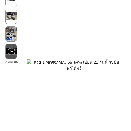
2 VIDEOS