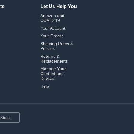
ts
Let Us Help You
Amazon and
COVID-19
Your Account
Your Orders
Shipping Rates &
Policies
Returns &
Replacements
Manage Your
Content and
Devices
Help
 States