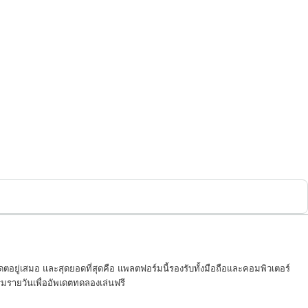
ตอยู่เสมอ และสุดยอดที่สุดคือ แพลตฟอร์มนี้รองรับทั้งมือถือและคอมพิวเตอร์
รมรายวันเพื่ออัพเดตทดลองเล่นฟรี