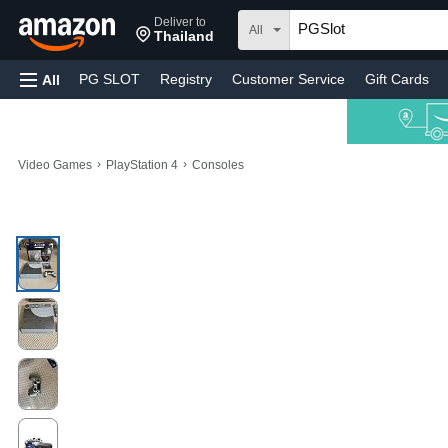
Deliver to
All
Thailand
PG SLOT
Registry
Customer Service
Gift Cards
All
›
›
Video Games
PlayStation 4
Consoles