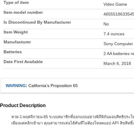
Type of item
Video Game
Item model number
465551863354
Is Discontinued By Manufacturer
No
Item Weight
7.4 ounces
Manufacturer
Sony Computer 
Batteries
2 AA batteries r
Date First Available
March 6, 2018
WARNING
:
California’s Proposition 65
Product Description
หวย-1-พฤศจิกายน-65 ระบบสมาชิกที่ออกแบบอย่างพิถีพิถันมอบสิทธิประโยชน์
เพียงแค่คลิกเข้ามา คุณสามารถเล่นได้ทันทีไม่ต้องโหลดแอป API ลิขสิทธิ์