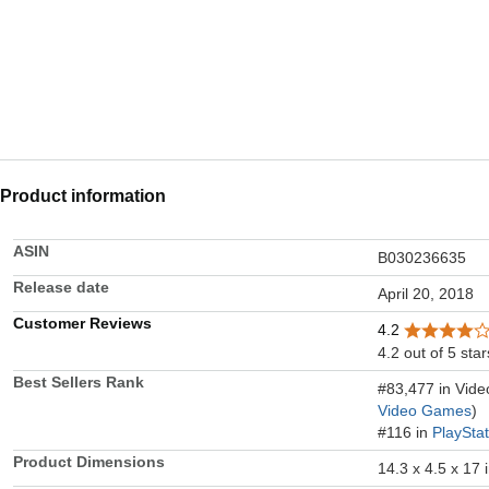
Product information
ASIN
B030236635
Release date
April 20, 2018
Customer Reviews
4.2
4.2 out of 5 star
Best Sellers Rank
#83,477 in Vid
Video Games
)
#116 in
PlaySta
Product Dimensions
14.3 x 4.5 x 17