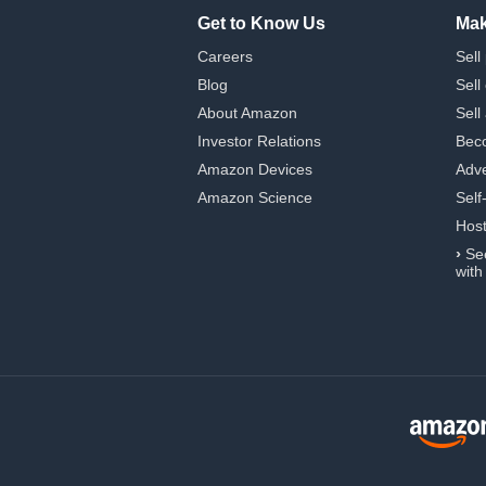
Get to Know Us
Mak
Careers
Sell
Blog
Sell
About Amazon
Sell
Investor Relations
Beco
Amazon Devices
Adve
Amazon Science
Self
Hos
›
Se
with