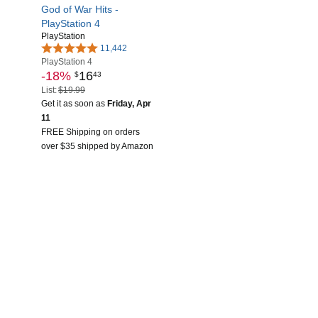
God of War Hits -
PlayStation 4
PlayStation
11,442
PlayStation 4
-18%
16
$
43
List:
$19.99
Get it as soon as
Friday, Apr
11
FREE Shipping on orders
over $35 shipped by Amazon