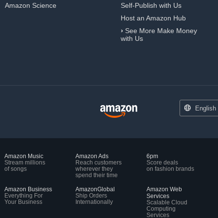
Amazon Science
Self-Publish with Us
Host an Amazon Hub
›
See More Make Money
with Us
English
Amazon Music
Amazon Ads
6pm
Stream millions
Reach customers
Score deals
of songs
wherever they
on fashion brands
spend their time
Amazon Business
AmazonGlobal
Amazon Web
Everything For
Ship Orders
Services
Your Business
Internationally
Scalable Cloud
Computing
Services