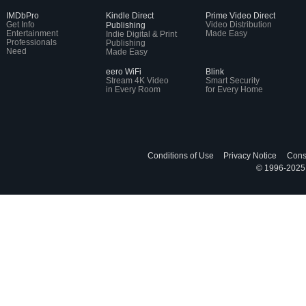
IMDbPro
Kindle Direct
Prime Video Direct
Get Info
Video Distribution
Publishing
Entertainment
Made Easy
Indie Digital & Print
Professionals
Publishing
Need
Made Easy
eero WiFi
Blink
Stream 4K Video
Smart Security
in Every Room
for Every Home
Conditions of Use
Privacy Notice
Cons
© 1996-2025, 