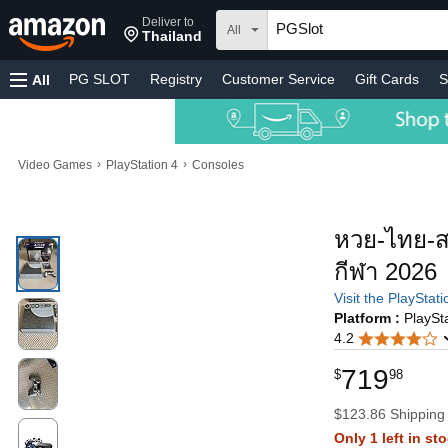
Deliver to
All
Thailand
PG SLOT
Registry
Customer Service
Gift Cards
S
All
›
›
Video Games
PlayStation 4
Consoles
หวย-ไทย-ส
กีฬา 2026
Visit the PlayStat
Platform :
PlaySt
4.2
719
$
98
$123.86 Shipping
Only 1 left in st