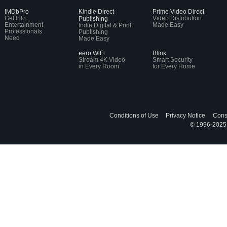
IMDbPro
Kindle Direct
Prime Video Direct
Get Info
Video Distribution
Publishing
Entertainment
Made Easy
Indie Digital & Print
Professionals
Publishing
Need
Made Easy
eero WiFi
Blink
Stream 4K Video
Smart Security
in Every Room
for Every Home
Conditions of Use
Privacy Notice
Cons
© 1996-2025, 