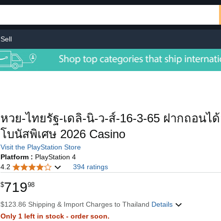
Sell
หวย-ไทยรัฐ-เดลิ-นิ-ว-ส์-16-3-65 ฝากถอนได้
โบนัสพิเศษ 2026 Casino
Visit the PlayStation Store
Platform :
PlayStation 4
4.2
394 ratings
719
$
98
$123.86 Shipping & Import Charges to Thailand
Details
Only 1 left in stock - order soon.