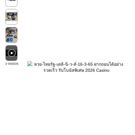
2 VIDEOS