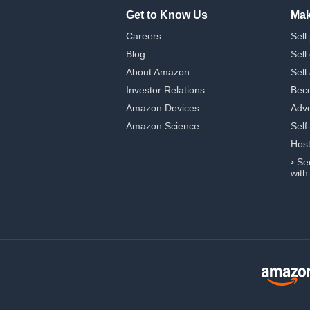
Get to Know Us
Mak
Careers
Sell
Blog
Sell
About Amazon
Sell
Investor Relations
Beco
Amazon Devices
Adve
Amazon Science
Self
Hos
›
Se
with