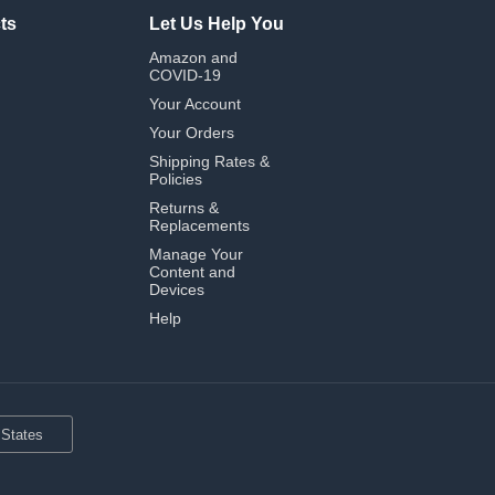
ts
Let Us Help You
Amazon and
COVID-19
Your Account
Your Orders
Shipping Rates &
Policies
Returns &
Replacements
Manage Your
Content and
Devices
Help
 States