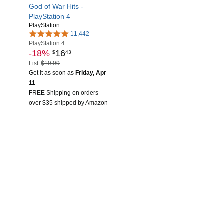
God of War Hits -
PlayStation 4
PlayStation
11,442
PlayStation 4
-18%
16
$
43
List:
$19.99
Get it as soon as
Friday, Apr
11
FREE Shipping on orders
over $35 shipped by Amazon