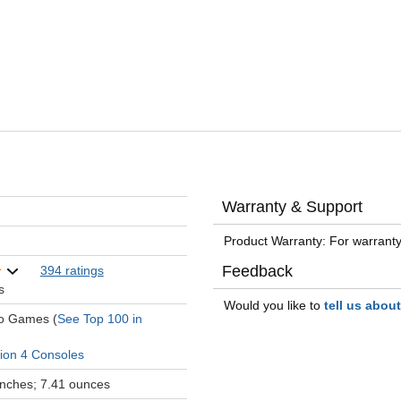
Warranty & Support
Product Warranty: For warranty
Feedback
394 ratings
s
Would you like to
tell us abou
eo Games (
See Top 100 in
tion 4 Consoles
 inches; 7.41 ounces