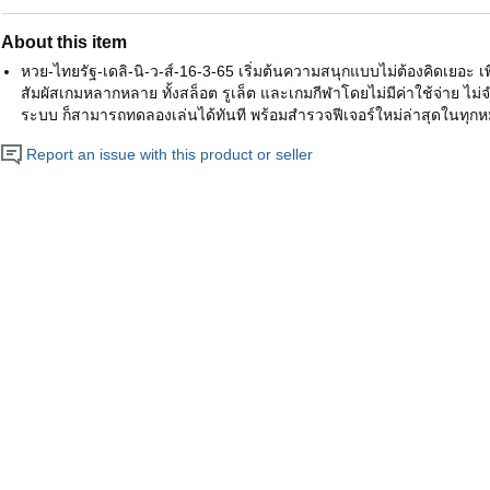
About this item
หวย-ไทยรัฐ-เดลิ-นิ-ว-ส์-16-3-65 เริ่มต้นความสนุกแบบไม่ต้องคิดเยอะ เ
สัมผัสเกมหลากหลาย ทั้งสล็อต รูเล็ต และเกมกีฬาโดยไม่มีค่าใช้จ่าย ไม่จ
ระบบ ก็สามารถทดลองเล่นได้ทันที พร้อมสำรวจฟีเจอร์ใหม่ล่าสุดในทุก
Report an issue with this product or seller