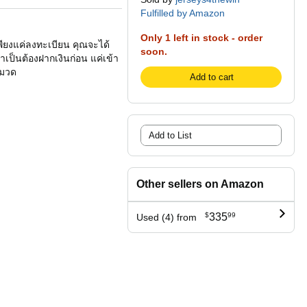
Fulfilled by Amazon
Only 1 left in stock - order
พียงแค่ลงทะเบียน คุณจะได้
soon.
ำเป็นต้องฝากเงินก่อน แค่เข้า
หมวด
Add to cart
Add to List
Other sellers on Amazon
$
335
99
Used (4) from