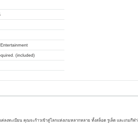
5
Entertainment
equired. (included)
แค่ลงทะเบียน คุณจะก้าวเข้าสู่โลกแห่งเกมหลากหลาย ทั้งสล็อต รูเล็ต และเกมกีฬาโ