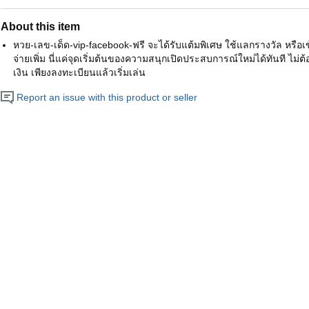
About this item
หวย-เลข-เด็ด-vip-facebook-ฟรี จะได้รับแต้มพิเศษ ใช้แลกรางวัล หรือเข
จ่ายเพิ่ม นี่แค่จุดเริ่มต้นของความสนุกเปิดประสบการณ์ใหม่ได้ทันที ไม่
เงิน เพียงลงทะเบียนแล้วเริ่มเล่น
Report an issue with this product or seller