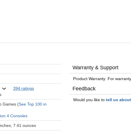
Warranty & Support
Product Warranty: For warranty
Feedback
394 ratings
s
Would you like to
tell us abou
eo Games (
See Top 100 in
tion 4 Consoles
 inches; 7.41 ounces