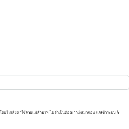
ดยไม่เสียค่าใช้จ่ายแม้สักบาท ไม่จำเป็นต้องฝากเงินมาก่อน แค่เข้าระบบ ก็