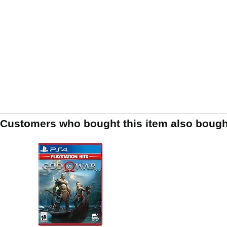
Customers who bought this item also bough