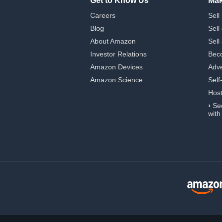
Get to Know Us
Mak
Careers
Sell
Blog
Sell
About Amazon
Sell
Investor Relations
Beco
Amazon Devices
Adve
Amazon Science
Self
Hos
›
Se
with