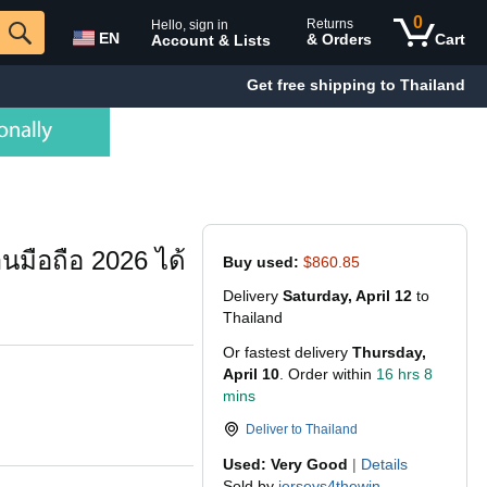
0
Returns
Hello, sign in
EN
& Orders
Cart
Account & Lists
Get free shipping to Thailand
นมือถือ 2026 ได้
Buy used:
$860.85
Delivery
Saturday, April 12
to
Thailand
Or fastest delivery
Thursday,
April 10
. Order within
16 hrs 8
mins
Deliver to
Thailand
Used: Very Good
|
Details
Sold by
jerseys4thewin