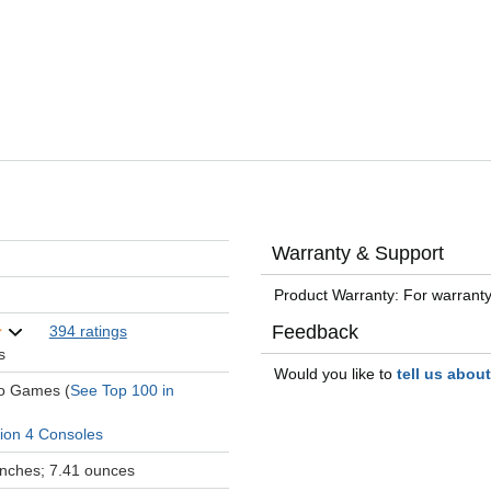
Warranty & Support
Product Warranty: For warranty
Feedback
394 ratings
s
Would you like to
tell us abou
eo Games (
See Top 100 in
tion 4 Consoles
 inches; 7.41 ounces