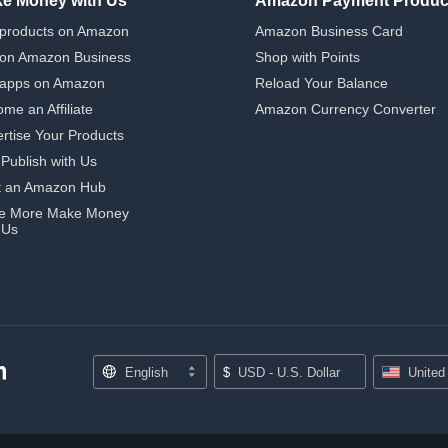
e Money with Us
Amazon Payment Produc
 products on Amazon
Amazon Business Card
 on Amazon Business
Shop with Points
 apps on Amazon
Reload Your Balance
me an Affiliate
Amazon Currency Converter
rtise Your Products
-Publish with Us
t an Amazon Hub
e More Make Money
 Us
English
$
USD - U.S. Dollar
United