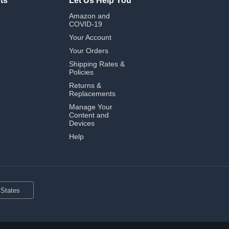
ts
Let Us Help You
Amazon and
COVID-19
Your Account
Your Orders
Shipping Rates &
Policies
Returns &
Replacements
Manage Your
Content and
Devices
Help
 States