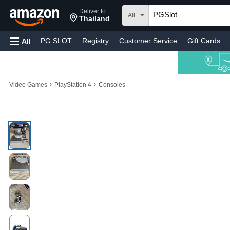
Deliver to
All
Thailand
PG SLOT
Registry
Customer Service
Gift Cards
All
›
›
Video Games
PlayStation 4
Consoles