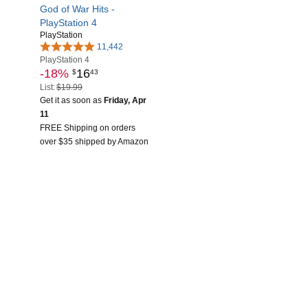
God of War Hits -
PlayStation 4
PlayStation
11,442
PlayStation 4
-18%
16
$
43
List:
$19.99
Get it as soon as
Friday, Apr
11
FREE Shipping on orders
over $35 shipped by Amazon