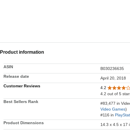
Product information
ASIN
B030236635
Release date
April 20, 2018
Customer Reviews
4.2
4.2 out of 5 star
Best Sellers Rank
#83,477 in Vid
Video Games
)
#116 in
PlaySta
Product Dimensions
14.3 x 4.5 x 17