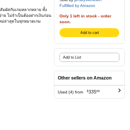
Fulfilled by Amazon
้สัมผัสกับเกมหลากหลาย ทั้ง
จ่าย ไม่จำเป็นต้องฝากเงินก่อน
Only 1 left in stock - order
หม่ล่าสุดในทุกหมวดเกม
soon.
Add to cart
Add to List
Other sellers on Amazon
$
335
99
Used (4) from