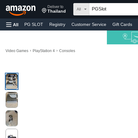
Deliver to
All
Thailand
PG SLOT
Registry
Customer Service
Gift Cards
All
›
›
Video Games
PlayStation 4
Consoles