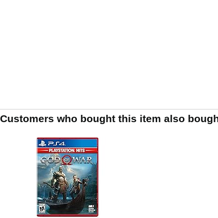
Customers who bought this item also bough