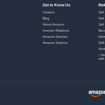
Get to Know Us
Mak
Careers
Sell
Blog
Sell
About Amazon
Sell
Investor Relations
Beco
Amazon Devices
Adve
Amazon Science
Self
Hos
›
Se
with