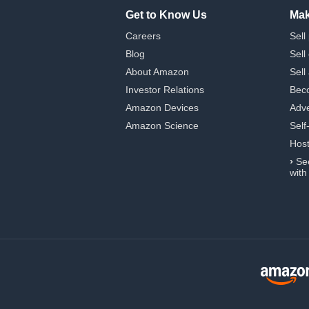
Get to Know Us
Mak
Careers
Sell
Blog
Sell
About Amazon
Sell
Investor Relations
Beco
Amazon Devices
Adve
Amazon Science
Self
Hos
›
Se
with