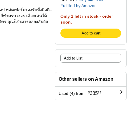
Fulfilled by Amazon
แอป พลัฒฟอร์มรองรับทั้งมือถือ
ีฬาครบวงจร เลือกเล่นได้
Only 1 left in stock - order
ัคร คุณก็สามารถลองสัมผัส
soon.
Add to cart
Add to List
Other sellers on Amazon
$
335
99
Used (4) from