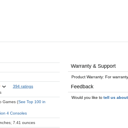
Warranty & Support
Product Warranty: For warranty
Feedback
394 ratings
s
Would you like to
tell us abou
eo Games (
See Top 100 in
tion 4 Consoles
 inches; 7.41 ounces