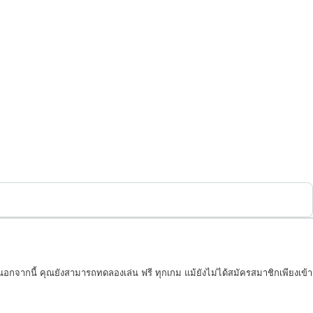
ย นอกจากนี้ คุณยังสามารถทดลองเล่น ฟรี ทุกเกม แม้ยังไม่ได้สมัครสมาชิกเพียงเข้า