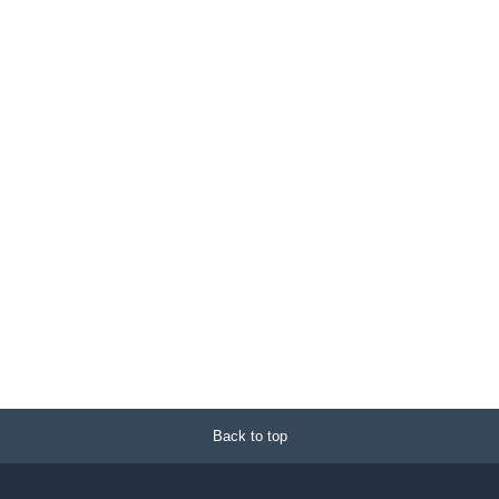
Back to top