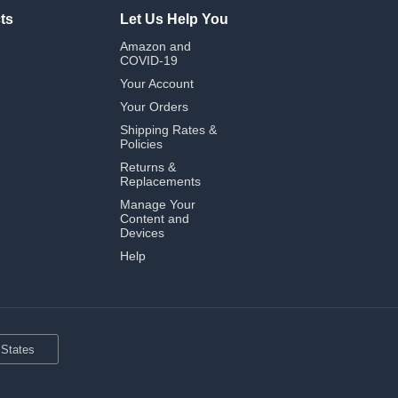
ts
Let Us Help You
Amazon and
COVID-19
Your Account
Your Orders
Shipping Rates &
Policies
Returns &
Replacements
Manage Your
Content and
Devices
Help
 States