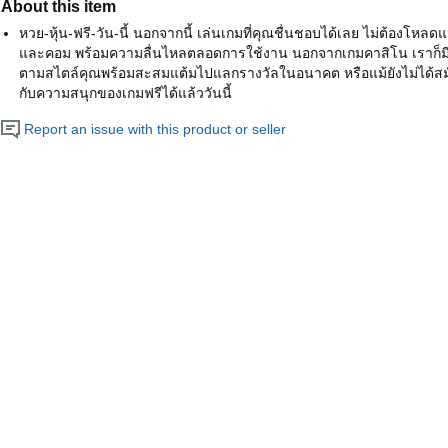
About this item
หวย-หุ้น-ฟรี-วัน-นี้ นอกจากนี้ เล่นเกมที่คุณชื่นชอบได้เลย ไม่ต้องโหลด
และคอม พร้อมความลื่นไหลตลอดการใช้งาน นอกจากเกมคาสิโน เราก็มีก
ตามสไตล์คุณพร้อมสะสมแต้มไปแลกรางวัลในอนาคต หรือแม้ยังไม่ได้สม
กับความสนุกของเกมฟรีได้แล้ววันนี้
Report an issue with this product or seller