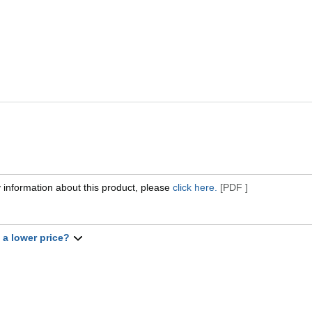
 information about this product, please
click here.
[PDF ]
t a lower price?