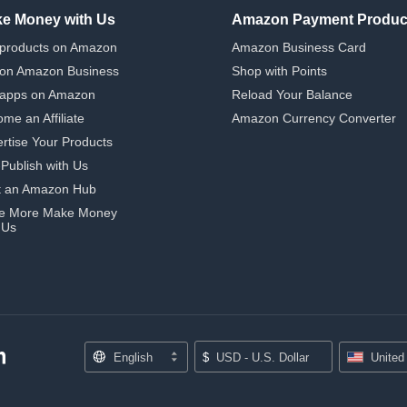
e Money with Us
Amazon Payment Produc
 products on Amazon
Amazon Business Card
 on Amazon Business
Shop with Points
 apps on Amazon
Reload Your Balance
me an Affiliate
Amazon Currency Converter
rtise Your Products
-Publish with Us
t an Amazon Hub
e More Make Money
 Us
English
$
USD - U.S. Dollar
United