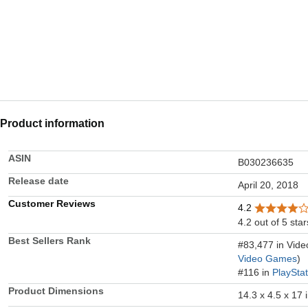
Product information
ASIN
B030236635
Release date
April 20, 2018
Customer Reviews
4.2
4.2 out of 5 star
Best Sellers Rank
#83,477 in Vid
Video Games
)
#116 in
PlaySta
Product Dimensions
14.3 x 4.5 x 17