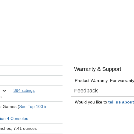
Warranty & Support
Product Warranty: For warranty
Feedback
394 ratings
s
Would you like to
tell us abou
eo Games (
See Top 100 in
tion 4 Consoles
 inches; 7.41 ounces