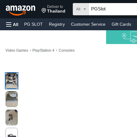
Deliver to
All
Thailand
PG SLOT
Registry
Customer Service
Gift Cards
All
›
›
Video Games
PlayStation 4
Consoles