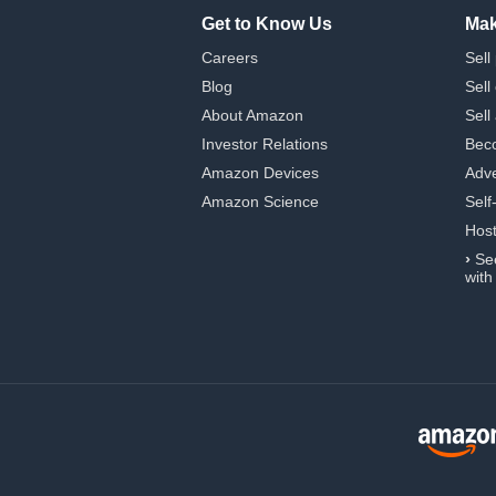
Get to Know Us
Mak
Careers
Sell
Blog
Sell
About Amazon
Sell
Investor Relations
Beco
Amazon Devices
Adve
Amazon Science
Self
Hos
›
Se
with