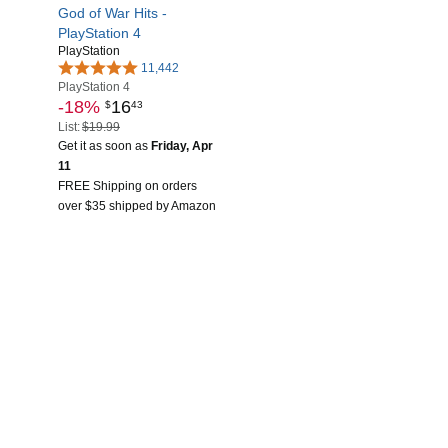
God of War Hits -
PlayStation 4
PlayStation
11,442
PlayStation 4
-18%
16
$
43
List:
$19.99
Get it as soon as
Friday, Apr
11
FREE Shipping on orders
over $35 shipped by Amazon