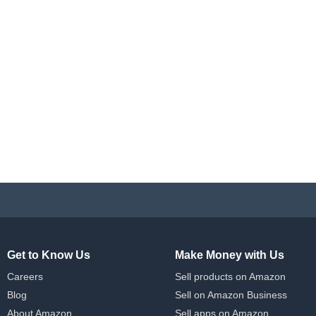
Get to Know Us
Make Money with Us
Careers
Sell products on Amazon
Blog
Sell on Amazon Business
About Amazon
Sell apps on Amazon