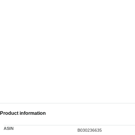
Product information
ASIN
B030236635