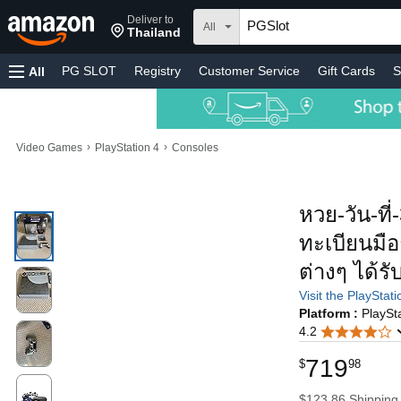
Deliver to
All
Thailand
PG SLOT
Registry
Customer Service
Gift Cards
S
All
›
›
Video Games
PlayStation 4
Consoles
หวย-วัน-ท
ทะเบียนมื
ต่างๆ ได้ร
Visit the PlayStat
Platform :
PlaySt
4.2
719
$
98
$123.86 Shipping