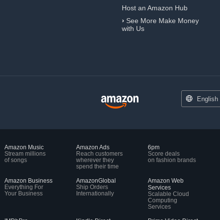
Host an Amazon Hub
›
See More Make Money
with Us
English
Amazon Music
Amazon Ads
6pm
Stream millions
Reach customers
Score deals
of songs
wherever they
on fashion brands
spend their time
Amazon Business
AmazonGlobal
Amazon Web
Everything For
Ship Orders
Services
Your Business
Internationally
Scalable Cloud
Computing
Services