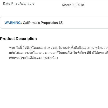
Date First Available
March 6, 2018
WARNING
:
California’s Proposition 65
Product Description
หวย-วันนี้ ไม่ต้องโหลดแอป แพลตฟอร์มรองรับทั้งมือถือและคอม พร้อมคว
แต้มไปแลกรางวัลในอนาคต เกมคาสิโนและกีฬาในที่เดียว ที่นี่ มีให้ครบ พร
กิจกรรมรายวันที่อัปเดตอย่างต่อเนื่อง