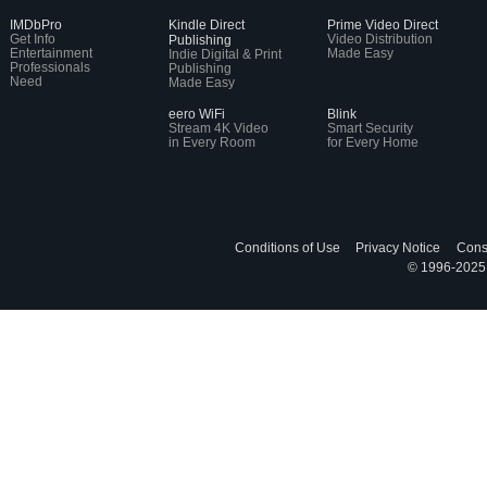
IMDbPro
Kindle Direct
Prime Video Direct
Get Info
Video Distribution
Publishing
Entertainment
Made Easy
Indie Digital & Print
Professionals
Publishing
Need
Made Easy
eero WiFi
Blink
Stream 4K Video
Smart Security
in Every Room
for Every Home
Conditions of Use
Privacy Notice
Cons
© 1996-2025, 