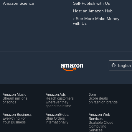
Amazon Science
Self-Publish with Us
Host an Amazon Hub
›
See More Make Money
with Us
English
Amazon Music
Amazon Ads
6pm
Stream millions
Reach customers
Score deals
of songs
wherever they
on fashion brands
spend their time
Amazon Business
AmazonGlobal
Amazon Web
Everything For
Ship Orders
Services
Your Business
Internationally
Scalable Cloud
Computing
Services