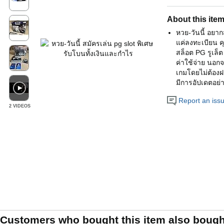
About this ite
หวย-วันนี้ อยา
แค่ลงทะเบียน คุ
สล็อต PG รูเล็
ค่าใช้จ่าย นอกจ
เกมโดยไม่ต้องฝา
มีการอัปเดตอย่า
Report an issue
2 VIDEOS
Customers who bought this item also bough