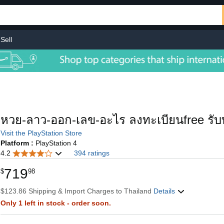
Sell
หวย-ลาว-ออก-เลข-อะไร ลงทะเบียนfree รับท
Visit the PlayStation Store
Platform :
PlayStation 4
4.2
394 ratings
719
$
98
$123.86 Shipping & Import Charges to Thailand
Details
Only 1 left in stock - order soon.