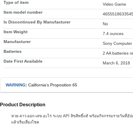
Type of item
Video Game
Item model number
465551863354
Is Discontinued By Manufacturer
No
Item Weight
7.4 ounces
Manufacturer
Sony Computer 
Batteries
2 AA batteries r
Date First Available
March 6, 2018
WARNING
:
California’s Proposition 65
Product Description
หวย-ลาว-ออก-เลข-อะไร ระบบ API ลิขสิทธิ์แท้ พร้อมกิจกรรมรายวันที่อัปเดต
แล้วเริ่มเสี่ยงโชค