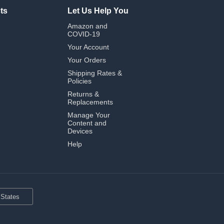
ts
Let Us Help You
Amazon and
COVID-19
Your Account
Your Orders
Shipping Rates &
Policies
Returns &
Replacements
Manage Your
Content and
Devices
Help
 States