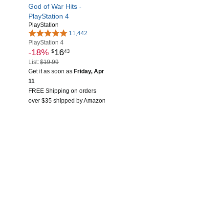
God of War Hits -
PlayStation 4
PlayStation
11,442
PlayStation 4
-18%
16
$
43
List:
$19.99
Get it as soon as
Friday, Apr
11
FREE Shipping on orders
over $35 shipped by Amazon