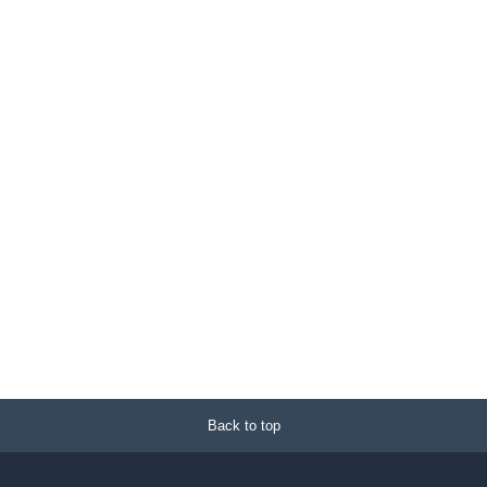
Back to top