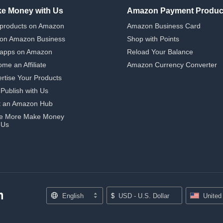
e Money with Us
Amazon Payment Produc
 products on Amazon
Amazon Business Card
 on Amazon Business
Shop with Points
 apps on Amazon
Reload Your Balance
me an Affiliate
Amazon Currency Converter
rtise Your Products
-Publish with Us
t an Amazon Hub
e More Make Money
 Us
English
$
USD - U.S. Dollar
United