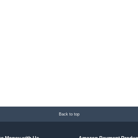
Back to top