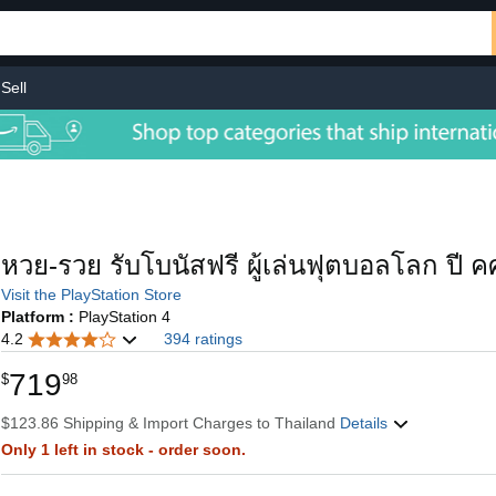
Sell
หวย-รวย รับโบนัสฟรี ผู้เล่นฟุตบอลโลก ปี 
Visit the PlayStation Store
Platform :
PlayStation 4
4.2
394 ratings
719
$
98
$123.86 Shipping & Import Charges to Thailand
Details
Only 1 left in stock - order soon.