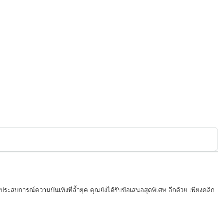
บการณ์ความบันเทิงที่ล้ำยุค คุณยังได้รับข้อเสนอสุดพิเศษ อีกด้วย เพียงคลิก