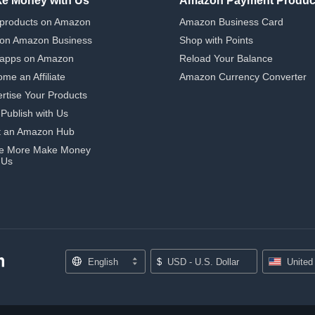
e Money with Us
Amazon Payment Produc
 products on Amazon
Amazon Business Card
 on Amazon Business
Shop with Points
 apps on Amazon
Reload Your Balance
me an Affiliate
Amazon Currency Converter
rtise Your Products
-Publish with Us
t an Amazon Hub
e More Make Money
 Us
English
$
USD - U.S. Dollar
United