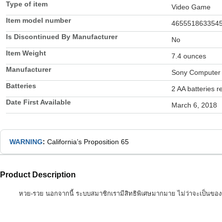
Type of item
Video Game
Item model number
465551863354
Is Discontinued By Manufacturer
No
Item Weight
7.4 ounces
Manufacturer
Sony Computer 
Batteries
2 AA batteries r
Date First Available
March 6, 2018
WARNING
:
California’s Proposition 65
Product Description
หวย-รวย นอกจากนี้ ระบบสมาชิกเรามีสิทธิพิเศษมากมาย ไม่ว่าจะเป็นของข