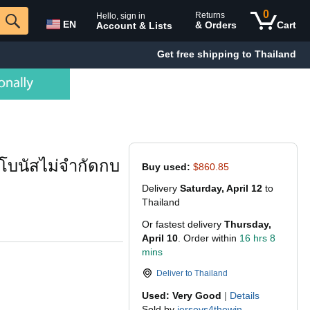
0
Returns
Hello, sign in
EN
& Orders
Cart
Account & Lists
Get free shipping to Thailand
บโบนัสไม่จำกัดกบ
Buy used:
$860.85
Delivery
Saturday, April 12
to
Thailand
Or fastest delivery
Thursday,
April 10
. Order within
16 hrs 8
mins
Deliver to
Thailand
Used: Very Good
|
Details
Sold by
jerseys4thewin