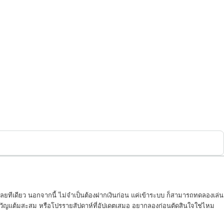
ยเลยทีเดียว นอกจากนี้ ไม่จำเป็นต้องฝากเงินก่อน แค่เข้าระบบ ก็สามารถทดลองเล่น
งขวัญแต้มสะสม หรือโปรรายสัปดาห์ที่อัปเดตเสมอ อยากลองก่อนตัดสินใจใช่ไหม