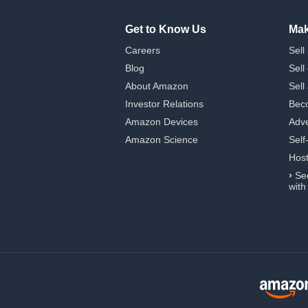
Get to Know Us
Mak
Careers
Sell
Blog
Sell
About Amazon
Sell
Investor Relations
Beco
Amazon Devices
Adve
Amazon Science
Self
Hos
›
Se
with