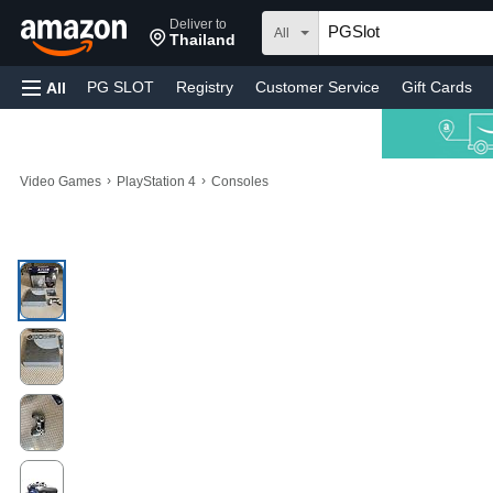
Deliver to
All
Thailand
PG SLOT
Registry
Customer Service
Gift Cards
All
›
›
Video Games
PlayStation 4
Consoles