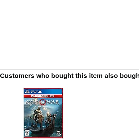
Customers who bought this item also bough