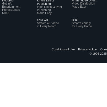
IMDbPro
Kindle Direct
Prime Video Direct
Get Info
Video Distribution
Publishing
Entertainment
Made Easy
Indie Digital & Print
Professionals
Publishing
Need
Made Easy
eero WiFi
Blink
Stream 4K Video
Smart Security
in Every Room
for Every Home
Conditions of Use
Privacy Notice
Cons
© 1996-2025, 