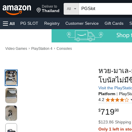
Deliver to
All
Thailand
PG SLOT
Registry
Customer Service
Gift Cards
S
All
›
›
Video Games
PlayStation 4
Consoles
หวย-มาเล-ย
โบนัสไม่มี
Visit the PlayStat
Platform :
PlaySt
4.2
719
$
98
$123.86 Shipping
Only 1 left in st