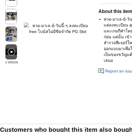
About this ite
หวย-มาเล-ย์-วัน
แค่ลงทะเบียน ค
และเกมกีฬาโดยไ
ก่อน แค่นั้น เ
สำรวจฟีเจอร์ให
ออกแบบมาเพื่อให
เป็นของขวัญแต้
เสมอ
2 VIDEOS
Report an issue
Customers who bought this item also bough