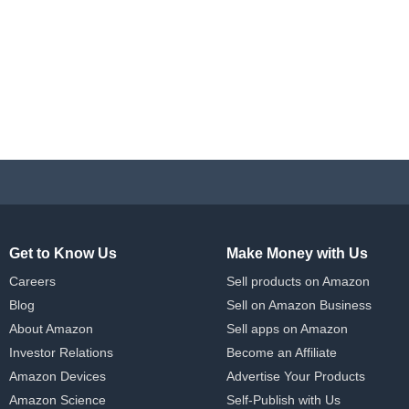
Get to Know Us
Make Money with Us
Careers
Sell products on Amazon
Blog
Sell on Amazon Business
About Amazon
Sell apps on Amazon
Investor Relations
Become an Affiliate
Amazon Devices
Advertise Your Products
Amazon Science
Self-Publish with Us