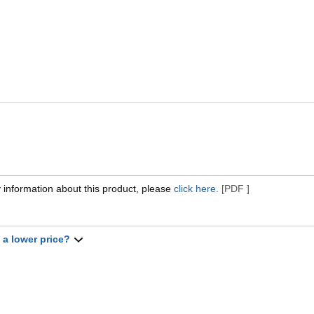
 information about this product, please
click here.
[PDF ]
t a lower price?