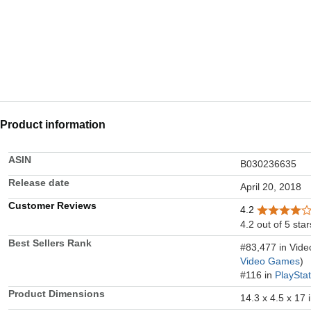
Product information
ASIN
B030236635
Release date
April 20, 2018
Customer Reviews
4.2
4.2 out of 5 star
Best Sellers Rank
#83,477 in Vid
Video Games
)
#116 in
PlaySta
Product Dimensions
14.3 x 4.5 x 17