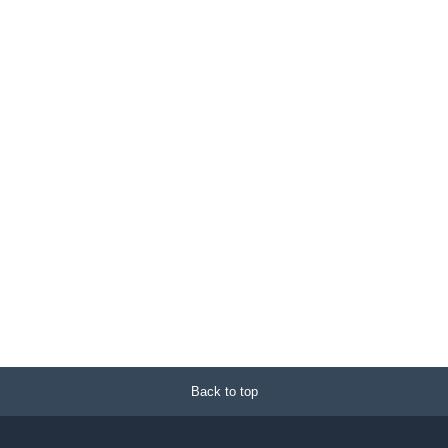
Back to top