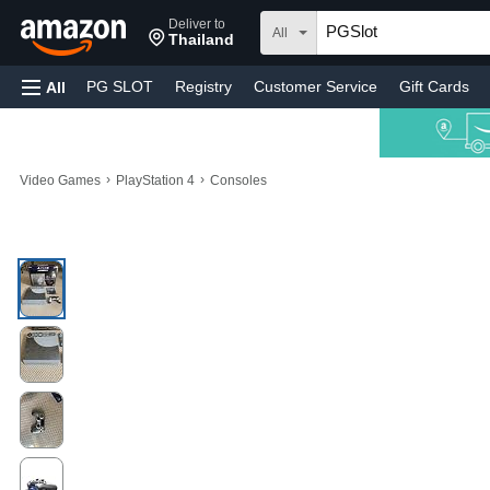
Deliver to
All
Thailand
PG SLOT
Registry
Customer Service
Gift Cards
All
›
›
Video Games
PlayStation 4
Consoles