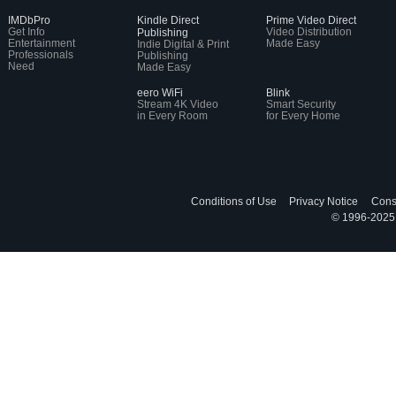
IMDbPro
Kindle Direct
Prime Video Direct
Get Info
Video Distribution
Publishing
Entertainment
Made Easy
Indie Digital & Print
Professionals
Publishing
Need
Made Easy
eero WiFi
Blink
Stream 4K Video
Smart Security
in Every Room
for Every Home
Conditions of Use
Privacy Notice
Cons
© 1996-2025, 