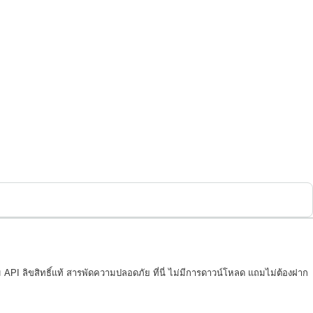
อม API ลิขสิทธิ์แท้ สารพัดความปลอดภัย ที่นี่ ไม่มีการดาวน์โหลด แถมไม่ต้องฝาก