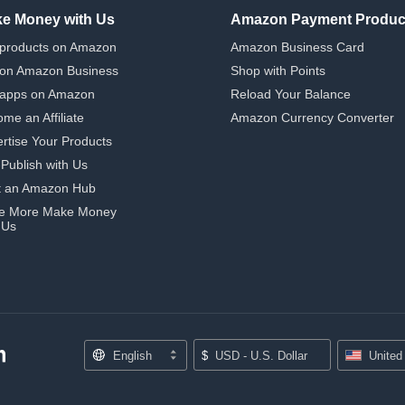
e Money with Us
Amazon Payment Produc
 products on Amazon
Amazon Business Card
 on Amazon Business
Shop with Points
 apps on Amazon
Reload Your Balance
me an Affiliate
Amazon Currency Converter
rtise Your Products
-Publish with Us
t an Amazon Hub
e More Make Money
 Us
English
$
USD - U.S. Dollar
United