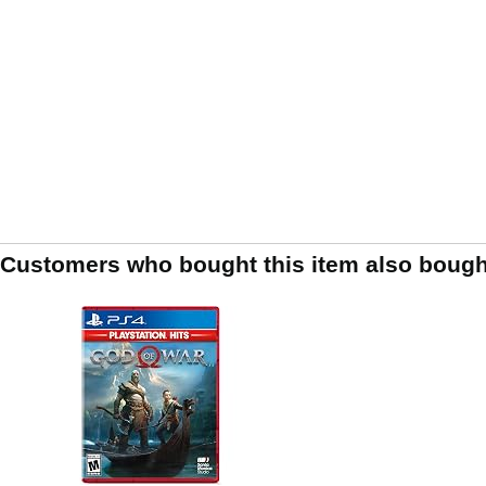
Customers who bought this item also bough