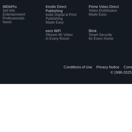
IMDbPro
Kindle Direct
Prime Video Direct
Get Info
Video Distribution
Publishing
Entertainment
Made Easy
Indie Digital & Print
Professionals
Publishing
Need
Made Easy
eero WiFi
Blink
Stream 4K Video
Smart Security
in Every Room
for Every Home
Conditions of Use
Privacy Notice
Cons
© 1996-2025, 