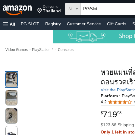
Deliver to
All
Thailand
PG SLOT
Registry
Customer Service
Gift Cards
S
All
›
›
Video Games
PlayStation 4
Consoles
หวยแม่นที
ถอนรวดเร็ว
Visit the PlayStat
Platform :
PlaySt
4.2
719
$
98
$123.86 Shipping
Only 1 left in st