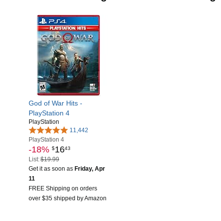
God of War Hits -
PlayStation 4
PlayStation
11,442
PlayStation 4
-18%
16
$
43
List:
$19.99
Get it as soon as
Friday, Apr
11
FREE Shipping on orders
over $35 shipped by Amazon