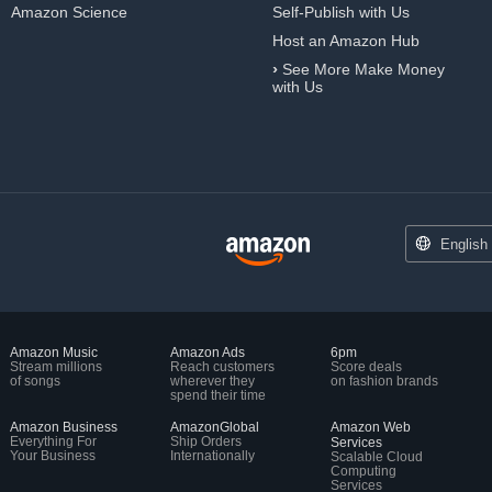
Amazon Science
Self-Publish with Us
Host an Amazon Hub
›
See More Make Money
with Us
English
Amazon Music
Amazon Ads
6pm
Stream millions
Reach customers
Score deals
of songs
wherever they
on fashion brands
spend their time
Amazon Business
AmazonGlobal
Amazon Web
Everything For
Ship Orders
Services
Your Business
Internationally
Scalable Cloud
Computing
Services