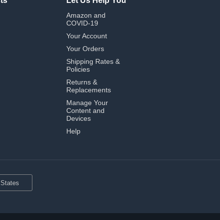
ts
Let Us Help You
Amazon and
COVID-19
Your Account
Your Orders
Shipping Rates &
Policies
Returns &
Replacements
Manage Your
Content and
Devices
Help
 States