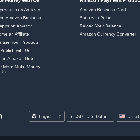
e Money with Us
Amazon Payment Produc
 products on Amazon
Amazon Business Card
 on Amazon Business
Shop with Points
 apps on Amazon
Reload Your Balance
me an Affiliate
Amazon Currency Converter
rtise Your Products
-Publish with Us
t an Amazon Hub
e More Make Money
 Us
English
$
USD - U.S. Dollar
United