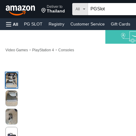
Deliver to
All
Thailand
PG SLOT
Registry
Customer Service
Gift Cards
All
›
›
Video Games
PlayStation 4
Consoles