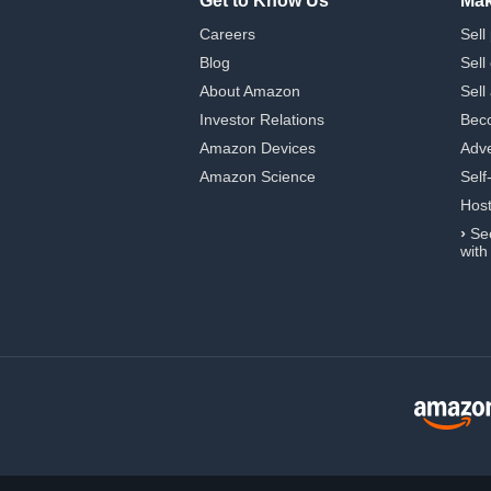
Get to Know Us
Mak
Careers
Sell
Blog
Sell
About Amazon
Sell
Investor Relations
Beco
Amazon Devices
Adve
Amazon Science
Self
Hos
›
Se
with