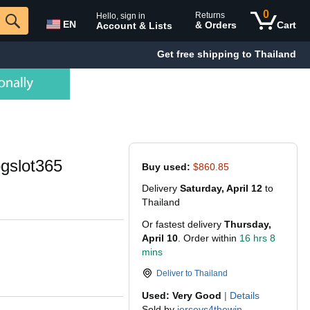
0
Returns
Hello, sign in
EN
& Orders
Cart
Account & Lists
Get free shipping to Thailand
gslot365
Buy used:
$860.85
Delivery
Saturday, April 12
to
Thailand
Or fastest delivery
Thursday,
April 10
. Order within
16 hrs 8
mins
Deliver to
Thailand
Used: Very Good
|
Details
Sold by
jerseys4thewin