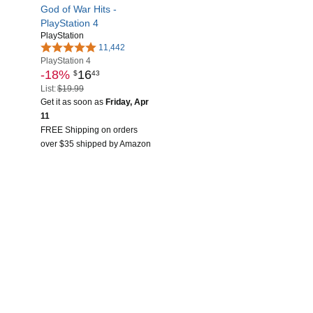
God of War Hits -
PlayStation 4
PlayStation
11,442
PlayStation 4
-18%
16
$
43
List:
$19.99
Get it as soon as
Friday, Apr
11
FREE Shipping on orders
over $35 shipped by Amazon