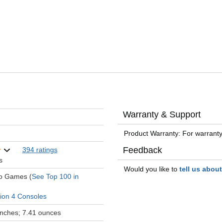
Warranty & Support
Product Warranty: For warranty
Feedback
394 ratings
s
Would you like to
tell us abou
eo Games (
See Top 100 in
tion 4 Consoles
 inches; 7.41 ounces