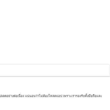
ปเดตอย่างต่อเนื่อง แน่นอนว่าไม่ต้องโหลดแอป เพราะเรารองรับทั้งมือถือและ