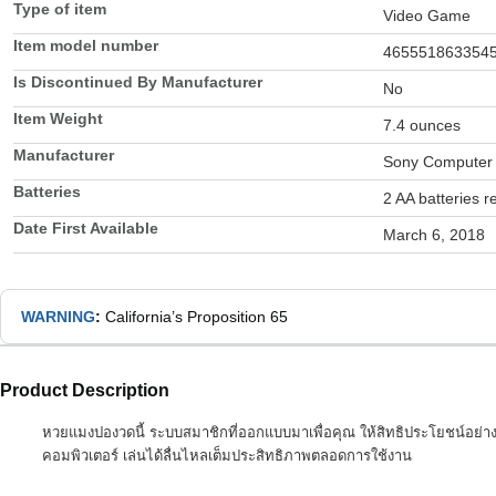
Type of item
Video Game
Item model number
465551863354
Is Discontinued By Manufacturer
No
Item Weight
7.4 ounces
Manufacturer
Sony Computer 
Batteries
2 AA batteries r
Date First Available
March 6, 2018
WARNING
:
California’s Proposition 65
Product Description
หวยแมงปองวดนี้ ระบบสมาชิกที่ออกแบบมาเพื่อคุณ ให้สิทธิประโยชน์อย่างเต
คอมพิวเตอร์ เล่นได้ลื่นไหลเต็มประสิทธิภาพตลอดการใช้งาน