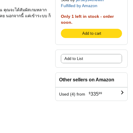
Fulfilled by Amazon
ยน คุณจะได้สัมผัสเกมหลาก
เลย นอกจากนี้ แค่เข้าระบบ ก็
Only 1 left in stock - order
soon.
Add to cart
Add to List
Other sellers on Amazon
$
335
99
Used (4) from