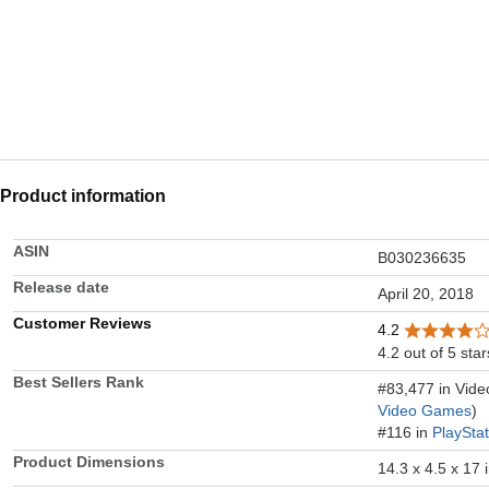
Product information
ASIN
B030236635
Release date
April 20, 2018
Customer Reviews
4.2
4.2 out of 5 star
Best Sellers Rank
#83,477 in Vid
Video Games
)
#116 in
PlaySta
Product Dimensions
14.3 x 4.5 x 17