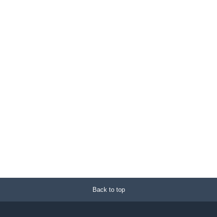
Back to top