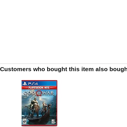
Customers who bought this item also bough