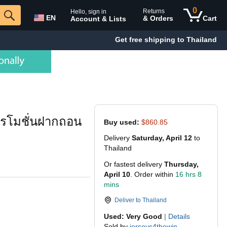
0
Returns
Hello, sign in
EN
& Orders
Cart
Account & Lists
Get free shipping to Thailand
โปรโมชั่นฝากถอน
Buy used:
$860.85
Delivery
Saturday, April 12
to
Thailand
Or fastest delivery
Thursday,
April 10
. Order within
16 hrs 8
mins
Deliver to
Thailand
Used: Very Good
|
Details
Sold by
jerseys4thewin