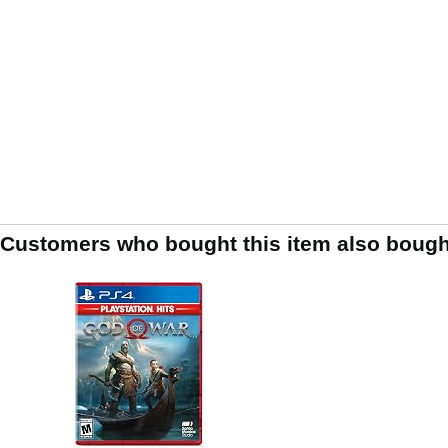
Customers who bought this item also bough