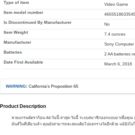
Type of item
Video Game
Item model number
465551863354
Is Discontinued By Manufacturer
No
Item Weight
7.4 ounces
Manufacturer
Sony Computer 
Batteries
2 AA batteries r
Date First Available
March 6, 2018
WARNING
:
California’s Proposition 65
Product Description
หวยแกรนด์ดราก้อน-4d-วันนี้-ล่าสุด-วันนี้ ระบบสมาชิกออกแบบมาเพื่อคุ
มันส์ในที่เดียวแล้ว คุณยังสามารถสะสมแต้มไปแลกรางวัลอีกด้วย แม้ยังไม่