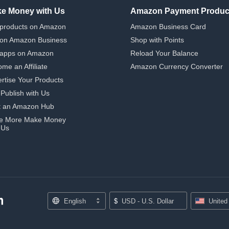
e Money with Us
Amazon Payment Produc
 products on Amazon
Amazon Business Card
 on Amazon Business
Shop with Points
 apps on Amazon
Reload Your Balance
me an Affiliate
Amazon Currency Converter
rtise Your Products
-Publish with Us
t an Amazon Hub
e More Make Money
 Us
English
$
USD - U.S. Dollar
United