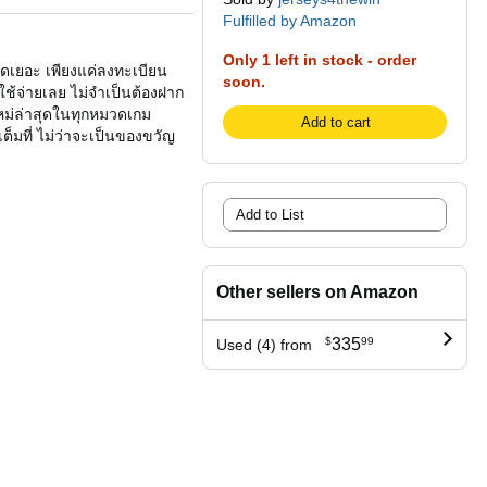
Fulfilled by Amazon
Only 1 left in stock - order
คิดเยอะ เพียงแค่ลงทะเบียน
soon.
ใช้จ่ายเลย ไม่จำเป็นต้องฝาก
ใหม่ล่าสุดในทุกหมวดเกม
Add to cart
็มที่ ไม่ว่าจะเป็นของขวัญ
Add to List
Other sellers on Amazon
$
335
99
Used (4) from