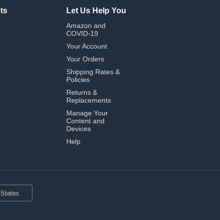
ts
Let Us Help You
Amazon and
COVID-19
Your Account
Your Orders
Shipping Rates &
Policies
Returns &
Replacements
Manage Your
Content and
Devices
Help
 States