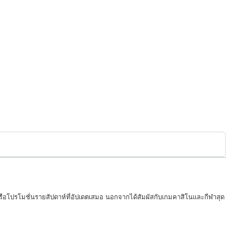
รือโปรโมชั่นรายสัปดาห์ที่อัปเดตเสมอ นอกจากได้สัมผัสกับเกมคาสิโนและกีฬาสุด