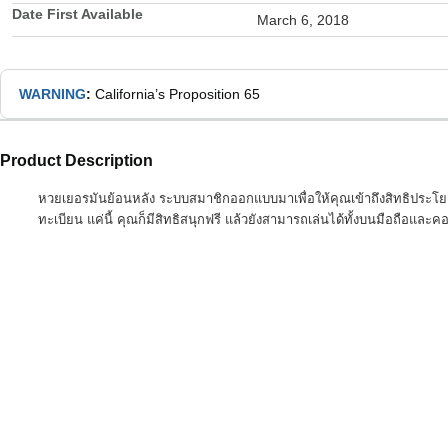
Date First Available
March 6, 2018
WARNING
:
California’s Proposition 65
Product Description
หวยเยอรมันย้อนหลัง ระบบสมาชิกออกแบบมาเพื่อให้คุณเข้าถึงสิทธิประโยชน
ทะเบียน แค่นี้ คุณก็มีสิทธิสนุกฟรี แล้วยังสามารถเล่นได้ทั้งบนมือถือและ